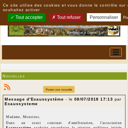
Panneau de gestion des cookies
Ce site utilise des cookies et vous donne le contrôle su
souhaitez activer
Tout accepter
Tout refuser
Personnaliser
Po
Nouvelles
Poster une nouvelle
Message d'Ecaussystème
- le
08/07/2018 17:13
par
Ecaussysteme
Madame, Monsieur,
Dans un souci constant d'amélioration, l'association
Ecaussystème
souhaite reconduire la réunion publique initiée