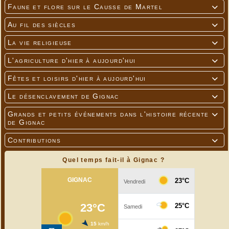
Faune et flore sur le Causse de Martel

Au fil des siècles

La vie religieuse

L'agriculture d'hier à aujourd'hui

Fêtes et loisirs d'hier à aujourd'hui

Le désenclavement de Gignac

Grands et petits événements dans l'histoire récente

de Gignac
Contributions

Quel temps fait-il à Gignac ?