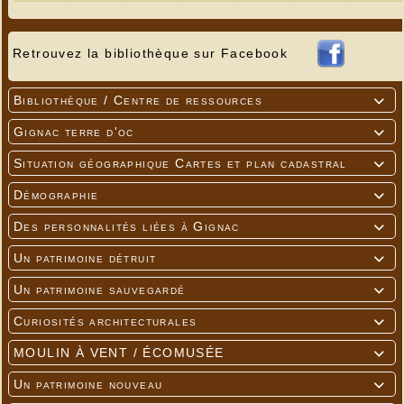
Retrouvez la bibliothèque sur Facebook
Bibliothèque / Centre de ressources

Gignac terre d'oc

Situation géographique Cartes et plan cadastral

Démographie

Des personnalités liées à Gignac

Un patrimoine détruit

Un patrimoine sauvegardé

Curiosités architecturales

MOULIN À VENT / ÉCOMUSÉE

Un patrimoine nouveau
