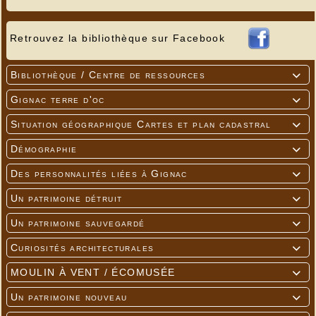
Retrouvez la bibliothèque sur Facebook
Bibliothèque / Centre de ressources

Gignac terre d'oc

Situation géographique Cartes et plan cadastral

Démographie

Des personnalités liées à Gignac

Un patrimoine détruit

Un patrimoine sauvegardé

Curiosités architecturales

MOULIN À VENT / ÉCOMUSÉE

Un patrimoine nouveau
