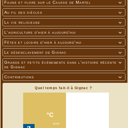
Faune et flore sur le Causse de Martel

Au fil des siècles

La vie religieuse

L'agriculture d'hier à aujourd'hui

Fêtes et loisirs d'hier à aujourd'hui

Le désenclavement de Gignac

Grands et petits événements dans l'histoire récente

de Gignac
Contributions

Quel temps fait-il à Gignac ?