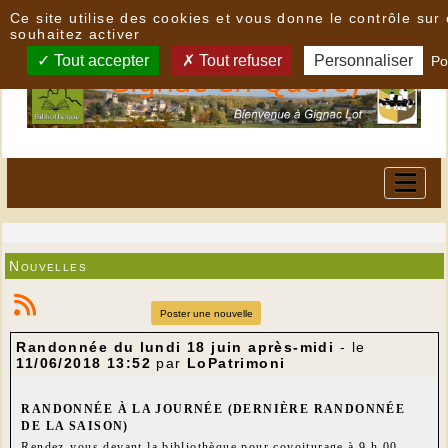
Panneau de gestion des cookies
Ce site utilise des cookies et vous donne le contrôle su
souhaitez activer
Tout accepter
Tout refuser
Personnaliser
Po
Nouvelles
Poster une nouvelle
Randonnée du lundi 18 juin après-midi
- le
11/06/2018 13:52
par
LoPatrimoni
RANDONNÉE À LA JOURNÉE (DERNIÈRE RANDONNÉE
DE LA SAISON)
Rendez-vous devant la bibliothèque pour covoiturage à 9 h 00