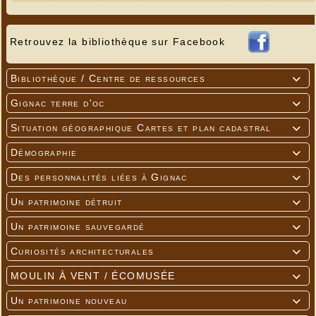
Retrouvez la bibliothèque sur Facebook
Bibliothèque / Centre de ressources

Gignac terre d'oc

Situation géographique Cartes et plan cadastral

Démographie

Des personnalités liées à Gignac

Un patrimoine détruit

Un patrimoine sauvegardé

Curiosités architecturales

MOULIN À VENT / ÉCOMUSÉE

Un patrimoine nouveau
