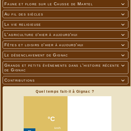
Faune et flore sur le Causse de Martel

Au fil des siècles

La vie religieuse

L'agriculture d'hier à aujourd'hui

Fêtes et loisirs d'hier à aujourd'hui

Le désenclavement de Gignac

Grands et petits événements dans l'histoire récente

de Gignac
Contributions

Quel temps fait-il à Gignac ?