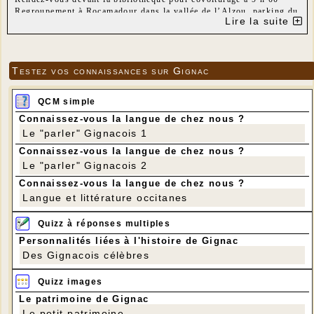
Regroupement à Rocamadour dans la vallée de l’Alzou, parking du
Lire la suite
petit train touristique, à 10 h 00
Parcours : Rocamadour – Gouffre de Cabouy – Moulin de Caoulet
– Moulin de la Peyre – Moulin fortifié de Caugnaguet (visite
possible 5 euros) – la Vitarie – La Borie d’ Imbert – Château de
Testez vos connaissances sur Gignac
l’Hospitalet
Quartier libre pour la visite de Rocamadour
Distance 17 km
QCM simple
Dénivelé positif : 320 m
Connaissez-vous la langue de chez nous ?
Le "parler" Gignacois 1
Connaissez-vous la langue de chez nous ?
Le "parler" Gignacois 2
Connaissez-vous la langue de chez nous ?
Langue et littérature occitanes
Quizz à réponses multiples
Personnalités liées à l'histoire de Gignac
Des Gignacois célèbres
Quizz images
Le patrimoine de Gignac
Le petit patrimoine