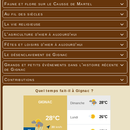
Faune et flore sur le Causse de Martel

Au fil des siècles

La vie religieuse

L'agriculture d'hier à aujourd'hui

Fêtes et loisirs d'hier à aujourd'hui

Le désenclavement de Gignac

Grands et petits événements dans l'histoire récente

de Gignac
Contributions

Quel temps fait-il à Gignac ?