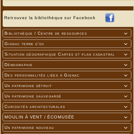
Retrouvez la bibliothèque sur Facebook
Bibliothèque / Centre de ressources

Gignac terre d'oc

Situation géographique Cartes et plan cadastral

Démographie

Des personnalités liées à Gignac

Un patrimoine détruit

Un patrimoine sauvegardé

Curiosités architecturales

MOULIN À VENT / ÉCOMUSÉE

Un patrimoine nouveau
