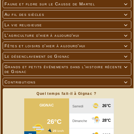
Faune et flore sur le Causse de Martel

Au fil des siècles

La vie religieuse

L'agriculture d'hier à aujourd'hui

Fêtes et loisirs d'hier à aujourd'hui

Le désenclavement de Gignac

Grands et petits événements dans l'histoire récente

de Gignac
Contributions

Quel temps fait-il à Gignac ?