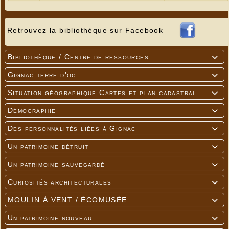
Retrouvez la bibliothèque sur Facebook
Bibliothèque / Centre de ressources

Gignac terre d'oc

Situation géographique Cartes et plan cadastral

Démographie

Des personnalités liées à Gignac

Un patrimoine détruit

Un patrimoine sauvegardé

Curiosités architecturales

MOULIN À VENT / ÉCOMUSÉE

Un patrimoine nouveau
