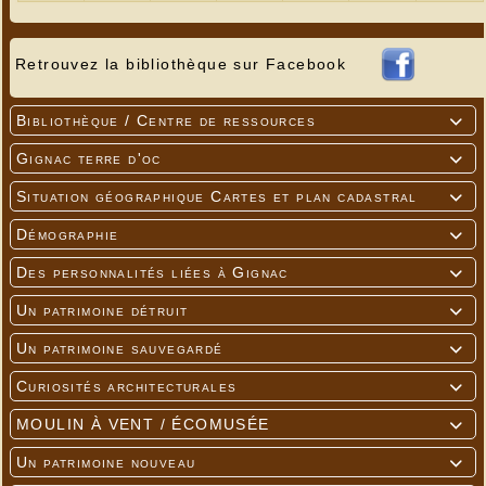
Retrouvez la bibliothèque sur Facebook
Bibliothèque / Centre de ressources

Gignac terre d'oc

Situation géographique Cartes et plan cadastral

Démographie

Des personnalités liées à Gignac

Un patrimoine détruit

Un patrimoine sauvegardé

Curiosités architecturales

MOULIN À VENT / ÉCOMUSÉE

Un patrimoine nouveau
