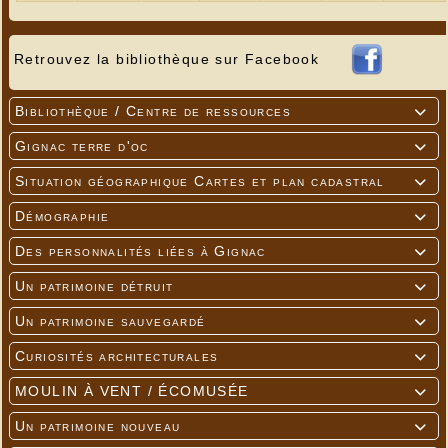
Retrouvez la bibliothèque sur Facebook
Bibliothèque / Centre de ressources

Gignac terre d'oc

Situation géographique Cartes et plan cadastral

Démographie

Des personnalités liées à Gignac

Un patrimoine détruit

Un patrimoine sauvegardé

Curiosités architecturales

MOULIN À VENT / ÉCOMUSÉE

Un patrimoine nouveau
