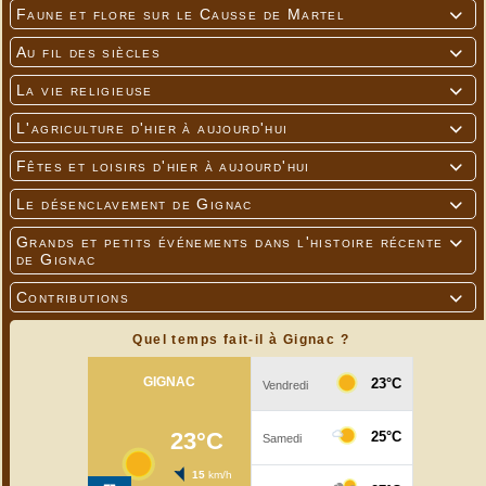
Faune et flore sur le Causse de Martel

Au fil des siècles

La vie religieuse

L'agriculture d'hier à aujourd'hui

Fêtes et loisirs d'hier à aujourd'hui

Le désenclavement de Gignac

Grands et petits événements dans l'histoire récente

de Gignac
Contributions

Quel temps fait-il à Gignac ?