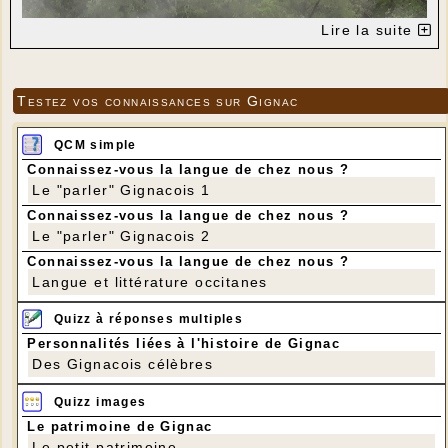
Lire la suite
Testez vos connaissances sur Gignac
QCM simple
Connaissez-vous la langue de chez nous ?
Le "parler" Gignacois 1
A l'issue de la première journée du rallye Castine
Connaissez-vous la langue de chez nous ?
Terre d'Occitanie, Sylvain Michel était en tête,
Le "parler" Gignacois 2
devançant de 23 secondes le deuxième, Lionel Baud.
Nicolas Ciamin complétait ce podium provisoire.
Connaissez-vous la langue de chez nous ?
Cette épreuve est une des sept manches du
Langue et littérature occitanes
championnat de France des rallyes sur terre.
Quizz à réponses multiples
Personnalités liées à l'histoire de Gignac
Des Gignacois célèbres
Quizz images
Le patrimoine de Gignac
Le petit patrimoine