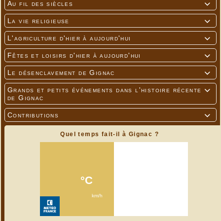
Au fil des siècles

La vie religieuse

L'agriculture d'hier à aujourd'hui

Fêtes et loisirs d'hier à aujourd'hui

Le désenclavement de Gignac

Grands et petits événements dans l'histoire récente

de Gignac
Contributions

Quel temps fait-il à Gignac ?