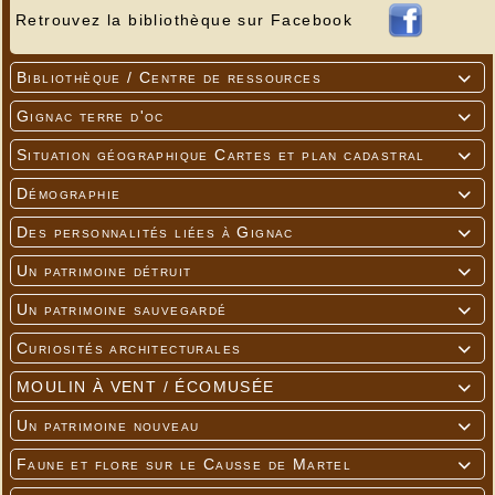
Retrouvez la bibliothèque sur Facebook
Bibliothèque / Centre de ressources

Gignac terre d'oc

Situation géographique Cartes et plan cadastral

Démographie

Des personnalités liées à Gignac

Un patrimoine détruit

Un patrimoine sauvegardé

Curiosités architecturales

MOULIN À VENT / ÉCOMUSÉE

Un patrimoine nouveau

Faune et flore sur le Causse de Martel
