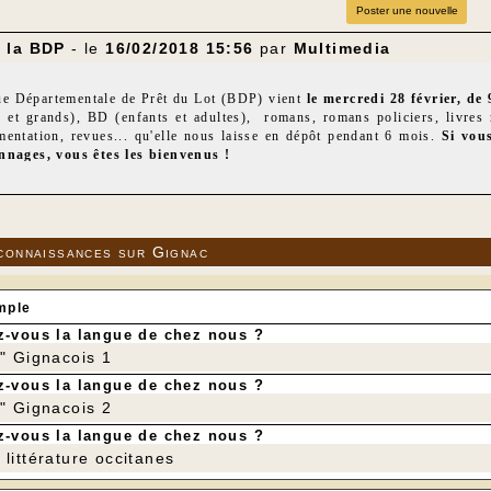
Poster une nouvelle
 la BDP
- le
16/02/2018 15:56
par
Multimedia
ue Départementale de Prêt du Lot (BDP) vient
le mercredi 28 février, de
s et grands), BD (enfants et adultes), romans, romans policiers, livres r
mentation, revues... qu'elle nous laisse en dépôt pendant 6 mois.
Si vous
nnages, vous êtes les bienvenus !
pelons que la bibliothèque est ouverte le mercredi après-midi de 14 h à 
 ne trouvez pas dans le fonds de la bibliothèque, soit nous demandons à l
s et il sera répertorié dans le fonds propre de la bibliothèque de Gignac.
elons deux autres activités développées par l'association Multi-Média qui
connaissances sur Gignac
ecture qui se tient une fois par mois : tous les lecteurs lisent le même l
n ou plusieurs participants, le tout autour d'un repas où tout le monde a
ub de lecture est ouvert à tous et, si vous le souhaitez, vous pouvez venir y
mple
tenue du Club de lecture est annoncée sur le site de Gignac-en-Quercy.
 : cours délivrés par Jean-Luc Louis tous les lundis soir, dans la salle du
-vous la langue de chez nous ?
it, il suffit d'être adhérent à la bibliothèque de Gignac : 5 € par an, pour
r" Gignacois 1
-vous la langue de chez nous ?
r" Gignacois 2
-vous la langue de chez nous ?
littérature occitanes