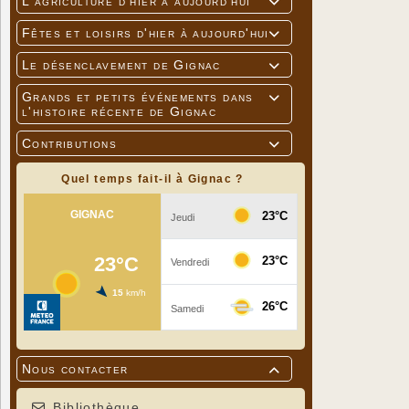
L'agriculture d'hier à aujourd'hui

Fêtes et loisirs d'hier à aujourd'hui

Le désenclavement de Gignac

Grands et petits événements dans

l'histoire récente de Gignac
Contributions

Quel temps fait-il à Gignac ?
Nous contacter

Bibliothèque