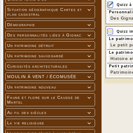
Quizz à
Situation géographique Cartes et

Personnali
plan cadastral
Des Gigna
Démographie

Quizz i
Des personnalités liées à Gignac

Le patrimo
Le petit 
Un patrimoine détruit

Le patrimo
Un patrimoine sauvegardé

Histoire e
Petit patri
Curiosités architecturales

Patrimoin
MOULIN À VENT / ÉCOMUSÉE

Un patrimoine nouveau

Faune et flore sur le Causse de

Martel
Au fil des siècles

La vie religieuse
