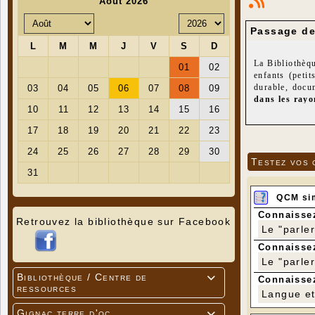
Passage de
La Bibliothèq
enfants (petit
durable, docu
dans les rayo
Nous vous rap
livre que vous
nous l'acheton
Nous vous rapp
Testez vos 
- le Club de l
présenté par u
vin...). Ce cl
QCM si
La date de la 
- Informatique
Connaissez
Retrouvez la bibliothèque sur Facebook
Tout est gratu
Le "parle
Connaissez
Le "parle
Bibliothèque / Centre de

Connaissez
ressources
Langue et 
Gignac terre d'oc
