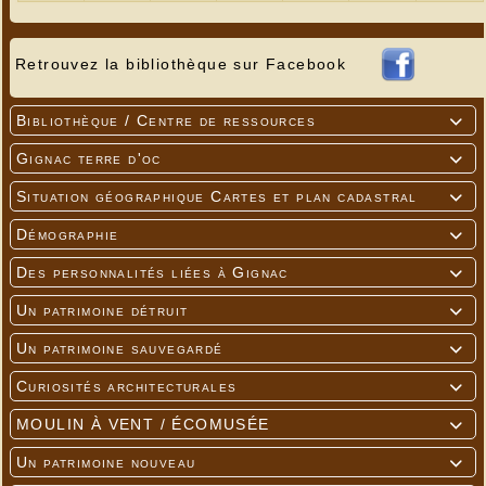
Retrouvez la bibliothèque sur Facebook
Bibliothèque / Centre de ressources

Gignac terre d'oc

Situation géographique Cartes et plan cadastral

Démographie

Des personnalités liées à Gignac

Un patrimoine détruit

Un patrimoine sauvegardé

Curiosités architecturales

MOULIN À VENT / ÉCOMUSÉE

Un patrimoine nouveau
