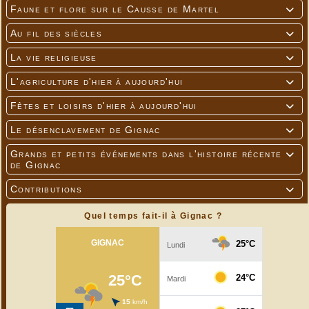
Faune et flore sur le Causse de Martel

Au fil des siècles

La vie religieuse

L'agriculture d'hier à aujourd'hui

Fêtes et loisirs d'hier à aujourd'hui

Le désenclavement de Gignac

Grands et petits événements dans l'histoire récente

de Gignac
Contributions

Quel temps fait-il à Gignac ?