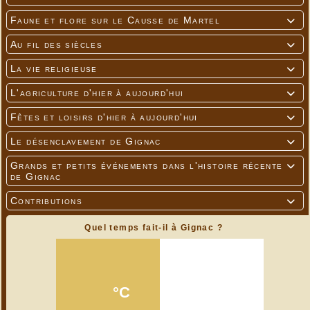
Faune et flore sur le Causse de Martel

Au fil des siècles

La vie religieuse

L'agriculture d'hier à aujourd'hui

Fêtes et loisirs d'hier à aujourd'hui

Le désenclavement de Gignac

Grands et petits événements dans l'histoire récente

de Gignac
Contributions

Quel temps fait-il à Gignac ?