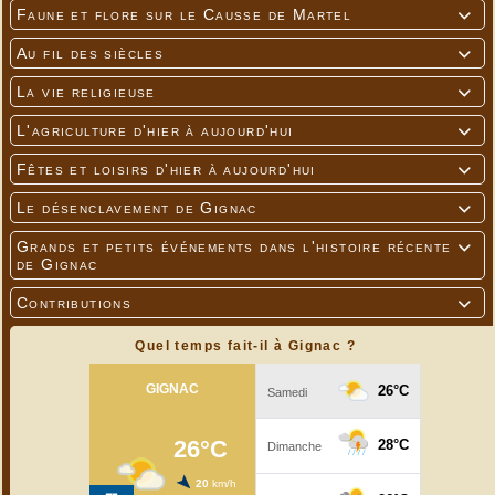
Faune et flore sur le Causse de Martel

Au fil des siècles

La vie religieuse

L'agriculture d'hier à aujourd'hui

Fêtes et loisirs d'hier à aujourd'hui

Le désenclavement de Gignac

Grands et petits événements dans l'histoire récente

de Gignac
Contributions

Quel temps fait-il à Gignac ?