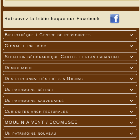
Retrouvez la bibliothèque sur Facebook
Bibliothèque / Centre de ressources

Gignac terre d'oc

Situation géographique Cartes et plan cadastral

Démographie

Des personnalités liées à Gignac

Un patrimoine détruit

Un patrimoine sauvegardé

Curiosités architecturales

MOULIN À VENT / ÉCOMUSÉE

Un patrimoine nouveau
