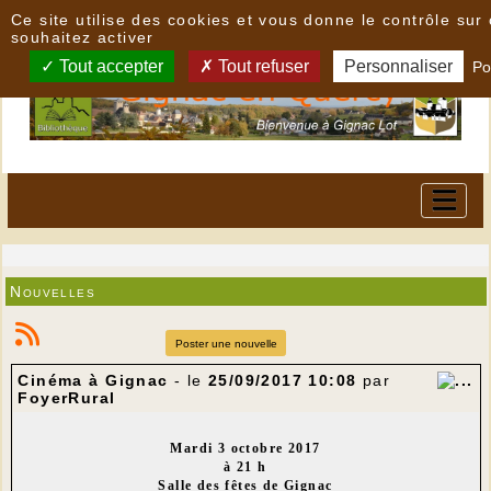
Panneau de gestion des cookies
Ce site utilise des cookies et vous donne le contrôle su
souhaitez activer
Tout accepter
Tout refuser
Personnaliser
Po
Nouvelles
Poster une nouvelle
Cinéma à Gignac
- le
25/09/2017 10:08
par
FoyerRural
Mardi 3 octobre 2017
à 21 h
Salle des fêtes de Gignac