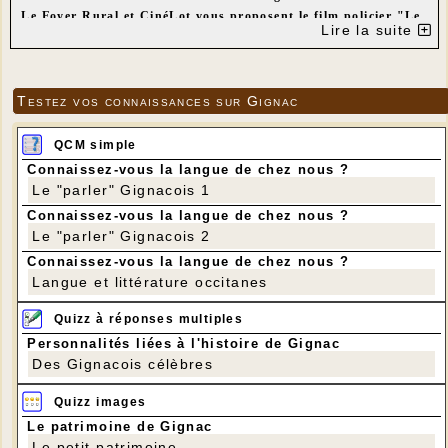
Le Foyer Rural et CinéLot vous proposent le film policier "Le
Lire la suite
Caire confidentiel"
LE CAIRE CONFIDENTIEL
Date de sortie 5 juillet 2017
1h 51min
Testez vos connaissances sur Gignac
De
Tarik Saleh
Avec Fares Fares, Hania Amar, Mari Malek
Genres
Policier, Thriller
QCM simple
Nationalités suédois, allemand, danois
SYNOPSIS:
Le Caire, janvier 2011, quelques jours
Connaissez-vous la langue de chez nous ?
avant le début de la révolution. Une jeune
Le "parler" Gignacois 1
chanteuse est assassinée dans une chambre d’un
des grands hôtels de la ville. Noureddine,
Connaissez-vous la langue de chez nous ?
inspecteur revêche chargé de l’enquête, réalise au
Le "parler" Gignacois 2
fil de ses investigations que les coupables
pourraient bien être liés à la garde rapprochée du
Connaissez-vous la langue de chez nous ?
président Moubarak.
Langue et littérature occitanes
Tarifs 2017:
Quizz à réponses multiples
Entrée adulte : 6€
Entrée enfant (- de 18 ans) : 3€
Personnalités liées à l'histoire de Gignac
Adhérent : 4€
(toutes les infos sur l'adhésion aux
Des Gignacois célèbres
"Amis de CinéLot" )
Quizz images
Le patrimoine de Gignac
Le petit patrimoine