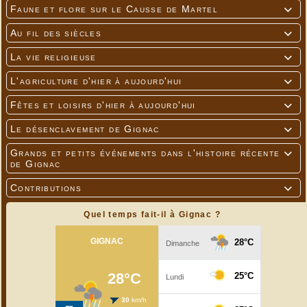
Faune et flore sur le Causse de Martel

Au fil des siècles

La vie religieuse

L'agriculture d'hier à aujourd'hui

Fêtes et loisirs d'hier à aujourd'hui

Le désenclavement de Gignac

Grands et petits événements dans l'histoire récente

de Gignac
Contributions

Quel temps fait-il à Gignac ?