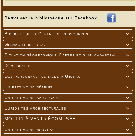
Retrouvez la bibliothèque sur Facebook
Bibliothèque / Centre de ressources

Gignac terre d'oc

Situation géographique Cartes et plan cadastral

Démographie

Des personnalités liées à Gignac

Un patrimoine détruit

Un patrimoine sauvegardé

Curiosités architecturales

MOULIN À VENT / ÉCOMUSÉE

Un patrimoine nouveau
