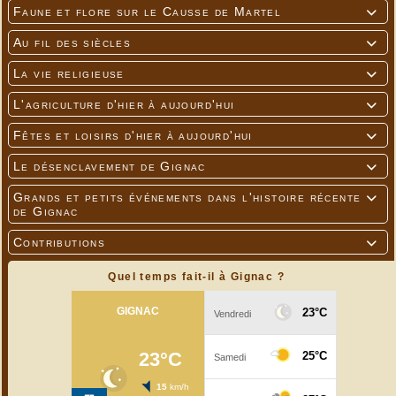
Faune et flore sur le Causse de Martel

Au fil des siècles

La vie religieuse

L'agriculture d'hier à aujourd'hui

Fêtes et loisirs d'hier à aujourd'hui

Le désenclavement de Gignac

Grands et petits événements dans l'histoire récente

de Gignac
Contributions

Quel temps fait-il à Gignac ?