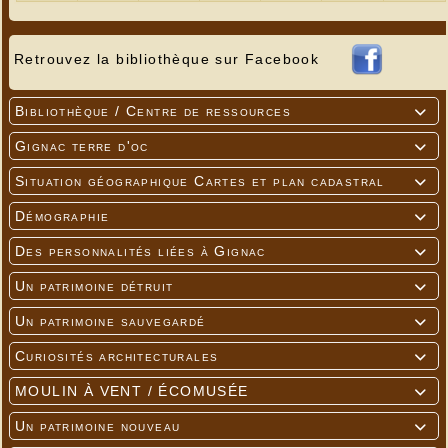
Retrouvez la bibliothèque sur Facebook
Bibliothèque / Centre de ressources

Gignac terre d'oc

Situation géographique Cartes et plan cadastral

Démographie

Des personnalités liées à Gignac

Un patrimoine détruit

Un patrimoine sauvegardé

Curiosités architecturales

MOULIN À VENT / ÉCOMUSÉE

Un patrimoine nouveau
