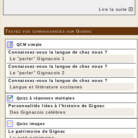
Lire la suite
Testez vos connaissances sur Gignac
Le film de la matinée
(images A. Meunier)
Inauguration
(images
Fondation du patrimoine)
Levage du toit, premiers tours des
QCM simple
ailes et des meules
Compte-rendu AG2 R LA MONDIALE
Compte-rendu
Connaissez-vous la langue de chez nous ?
Fondation du patrimoine sur facebook
Le "parler" Gignacois 1
Connaissez-vous la langue de chez nous ?
Le "parler" Gignacois 2
Connaissez-vous la langue de chez nous ?
Langue et littérature occitanes
Quizz à réponses multiples
Personnalités liées à l'histoire de Gignac
Des Gignacois célèbres
Quizz images
Le patrimoine de Gignac
Le petit patrimoine