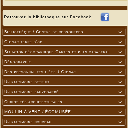
Retrouvez la bibliothèque sur Facebook
Bibliothèque / Centre de ressources

Gignac terre d'oc

Situation géographique Cartes et plan cadastral

Démographie

Des personnalités liées à Gignac

Un patrimoine détruit

Un patrimoine sauvegardé

Curiosités architecturales

MOULIN À VENT / ÉCOMUSÉE

Un patrimoine nouveau
