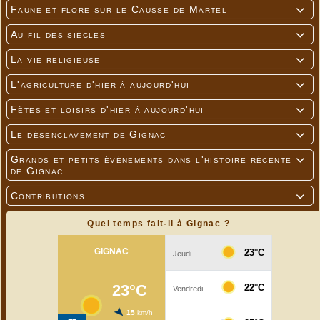
Faune et flore sur le Causse de Martel

Au fil des siècles

La vie religieuse

L'agriculture d'hier à aujourd'hui

Fêtes et loisirs d'hier à aujourd'hui

Le désenclavement de Gignac

Grands et petits événements dans l'histoire récente

de Gignac
Contributions

Quel temps fait-il à Gignac ?