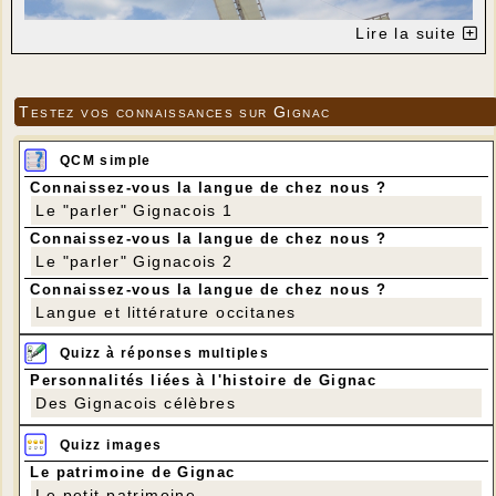
Lire la suite
Testez vos connaissances sur Gignac
QCM simple
Connaissez-vous la langue de chez nous ?
Le "parler" Gignacois 1
Connaissez-vous la langue de chez nous ?
Le "parler" Gignacois 2
Le 14 juin France 3 Limousin était sur le site
Connaissez-vous la langue de chez nous ?
pour assister à la mise en place des voiles et
aux derniers essais avant l'inauguration
Langue et littérature occitanes
officielle. Le mini-reportage a été diffusé le soir
même sur France 3 Limousin (Brive).
Quizz à réponses multiples
Personnalités liées à l'histoire de Gignac
Des Gignacois célèbres
Quizz images
Le patrimoine de Gignac
Le petit patrimoine