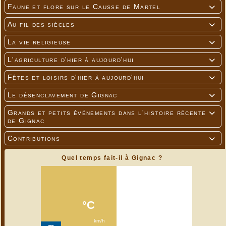
Faune et flore sur le Causse de Martel

Au fil des siècles

La vie religieuse

L'agriculture d'hier à aujourd'hui

Fêtes et loisirs d'hier à aujourd'hui

Le désenclavement de Gignac

Grands et petits événements dans l'histoire récente

de Gignac
Contributions

Quel temps fait-il à Gignac ?