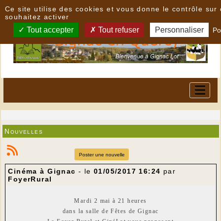
Panneau de gestion des cookies
Ce site utilise des cookies et vous donne le contrôle su
souhaitez activer
Tout accepter
Tout refuser
Personnaliser
Po
Nouvelles
Poster une nouvelle
Cinéma à Gignac
- le
01/05/2017 16:24
par
FoyerRural
Mardi 2 mai à 21 heures
dans la salle de Fêtes de Gignac