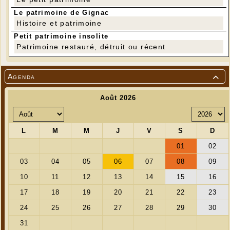
Entrée enfants (- de 18 ans) : 3 €
Le patrimoine de Gignac
Adhérents à CinéLot : 4 €
Histoire et patrimoine
Petit patrimoine insolite
Patrimoine restauré, détruit ou récent
Agenda
