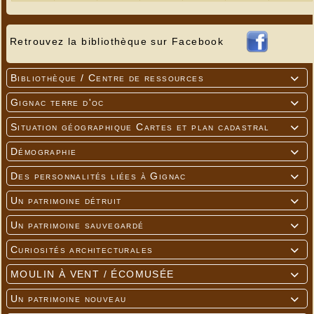
Retrouvez la bibliothèque sur Facebook
Bibliothèque / Centre de ressources

Gignac terre d'oc

Situation géographique Cartes et plan cadastral

Démographie

Des personnalités liées à Gignac

Un patrimoine détruit

Un patrimoine sauvegardé

Curiosités architecturales

MOULIN À VENT / ÉCOMUSÉE

Un patrimoine nouveau
