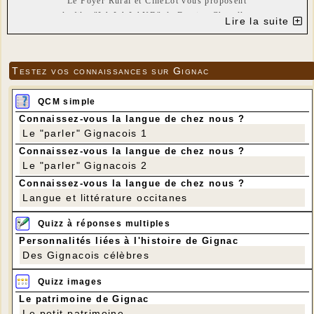
Le Foyer Rural et CinéLot vous proposent
le film "LA LA LAND" de Damien Chazelle
Lire la suite
Date de sortie
Testez vos connaissances sur Gignac
25 janvier 2017
2h 08min
QCM simple
De
Damien Chazelle
Connaissez-vous la langue de chez nous ?
Avec
Ryan Gosling
,
Emma Stone
,
John Legend
Le "parler" Gignacois 1
Genres
Comédie musicale
,
Romance
Connaissez-vous la langue de chez nous ?
Nationalité
Américain
Le "parler" Gignacois 2
SYNOPSIS:
Au coeur de Los Angeles, une actrice en devenir
Connaissez-vous la langue de chez nous ?
prénommée Mia sert des cafés entre deux auditions.
Langue et littérature occitanes
De son côté, Sebastian, passionné de jazz, joue du piano
dans des clubs miteux pour assurer sa subsistance.
Quizz à réponses multiples
Tous deux sont bien loin de la vie rêvée à laquelle ils
aspirent…
Personnalités liées à l'histoire de Gignac
Le destin va réunir ces doux rêveurs, mais leur coup de
Des Gignacois célèbres
foudre résistera-t-il aux tentations, aux déceptions, et à
la vie trépidante d’Hollywood
Quizz images
Tarif :
Le patrimoine de Gignac
Entrée adultes : 6 €
Le petit patrimoine