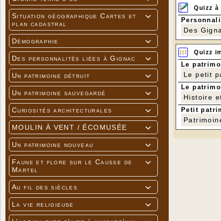
Quizz à
Situation géographique Cartes et

Personnali
plan cadastral
Des Gigna
Démographie

Quizz i
Des personnalités liées à Gignac

Le patrimo
Le petit 
Un patrimoine détruit

Le patrimo
Un patrimoine sauvegardé

Histoire e
Petit patri
Curiosités architecturales

Patrimoin
MOULIN À VENT / ÉCOMUSÉE

Un patrimoine nouveau

Faune et flore sur le Causse de

Martel
Au fil des siècles

La vie religieuse
