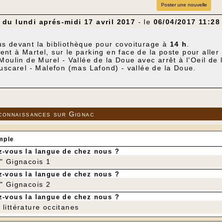
Poster une nouvelle
du lundi aprés-midi 17 avril 2017
- le
06/04/2017 11:28
s devant la bibliothèque pour covoiturage à
14 h
.
t à Martel, sur le parking en face de la poste pour aller
Moulin de Murel - Vallée de la Doue avec arrêt à l'Oeil de l
uscarel - Malefon (mas Lafond) - vallée de la Doue.
9 km.
sitif : 152 m
connaissances sur Gignac
mple
-vous la langue de chez nous ?
r" Gignacois 1
-vous la langue de chez nous ?
r" Gignacois 2
-vous la langue de chez nous ?
littérature occitanes