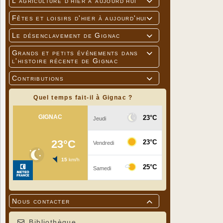
L'agriculture d'hier à aujourd'hui

Fêtes et loisirs d'hier à aujourd'hui

Le désenclavement de Gignac

Grands et petits événements dans

l'histoire récente de Gignac
Contributions

Quel temps fait-il à Gignac ?
Nous contacter

Bibliothèque