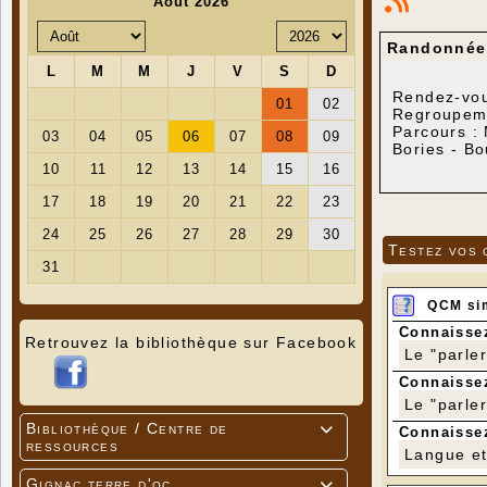
Randonnée 
Rendez-vou
Regroupemen
Parcours : 
Bories - Bo
Distance : 
Dénivelé po
Testez vos 
QCM si
Connaissez
Retrouvez la bibliothèque sur Facebook
Le "parle
Connaissez
Le "parle
Bibliothèque / Centre de

Connaissez
ressources
Langue et 
Gignac terre d'oc
