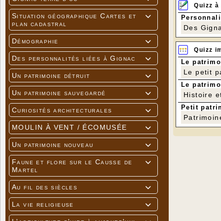
Quizz à
Situation géographique Cartes et

Personnali
plan cadastral
Des Gigna
Démographie

Quizz i
Des personnalités liées à Gignac

Le patrimo
Le petit 
Un patrimoine détruit

Le patrimo
Un patrimoine sauvegardé

Histoire e
Petit patri
Curiosités architecturales

Patrimoin
MOULIN À VENT / ÉCOMUSÉE

Un patrimoine nouveau

Faune et flore sur le Causse de

Martel
Au fil des siècles

La vie religieuse
