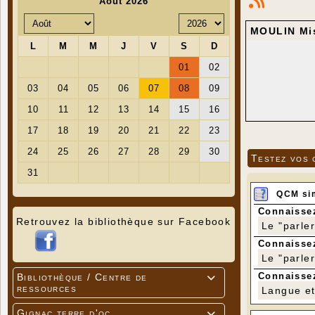
MOULIN Mis
Testez vos 
QCM si
Connaissez
Retrouvez la bibliothèque sur Facebook
Le "parle
Connaissez
Le "parle
Connaissez
Bibliothèque / Centre de

ressources
Langue et 
Gignac terre d'oc
