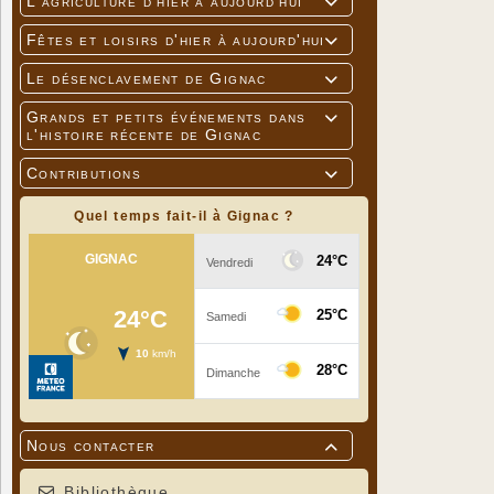
L'agriculture d'hier à aujourd'hui

Fêtes et loisirs d'hier à aujourd'hui

Le désenclavement de Gignac

Grands et petits événements dans

l'histoire récente de Gignac
Contributions

Quel temps fait-il à Gignac ?
Nous contacter

Bibliothèque