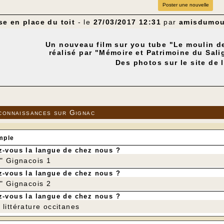
Poster une nouvelle
e en place du toit
- le
27/03/2017 12:31
par
amisdumou
Un nouveau film sur you tube "Le moulin de
réalisé par "Mémoire et Patrimoine du Sal
Des photos sur le site de 
connaissances sur Gignac
mple
-vous la langue de chez nous ?
r" Gignacois 1
-vous la langue de chez nous ?
r" Gignacois 2
-vous la langue de chez nous ?
littérature occitanes