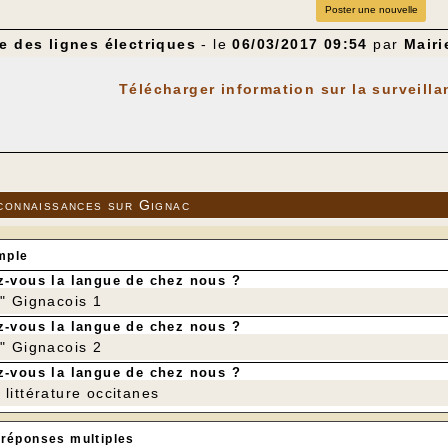
Poster une nouvelle
e des lignes électriques
- le
06/03/2017 09:54
par
Mairi
Télécharger information sur la surveilla
connaissances sur Gignac
mple
-vous la langue de chez nous ?
r" Gignacois 1
-vous la langue de chez nous ?
r" Gignacois 2
-vous la langue de chez nous ?
littérature occitanes
 réponses multiples