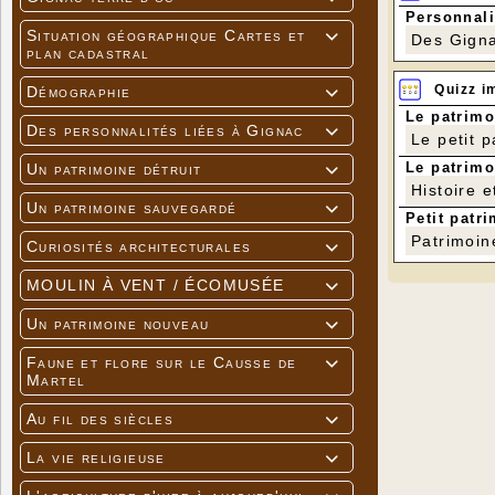
Personnali
Situation géographique Cartes et

Des Gigna
plan cadastral
Quizz i
Démographie

Le patrimo
Des personnalités liées à Gignac

Le petit 
Le patrimo
Un patrimoine détruit

Histoire e
Un patrimoine sauvegardé

Petit patri
Patrimoin
Curiosités architecturales

MOULIN À VENT / ÉCOMUSÉE

Un patrimoine nouveau

Faune et flore sur le Causse de

Martel
Au fil des siècles

La vie religieuse
