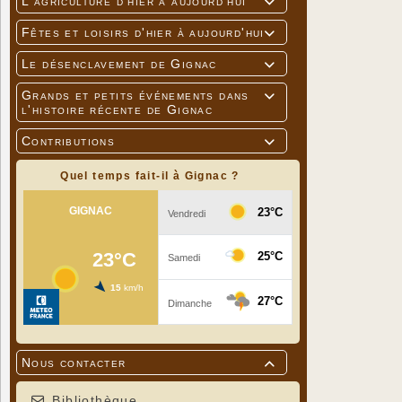
L'agriculture d'hier à aujourd'hui

Fêtes et loisirs d'hier à aujourd'hui

Le désenclavement de Gignac

Grands et petits événements dans

l'histoire récente de Gignac
Contributions

Quel temps fait-il à Gignac ?
Nous contacter

Bibliothèque