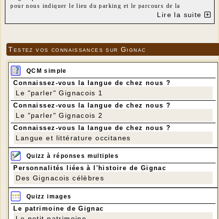
pour nous indiquer le lieu du parking et le parcours de la
randonnée.
Lire la suite
Parcours : Pech Mezel - Inval - Vallée de l'Inval - Borrèze -
Pechmezel.
Distance : 9 km
Dénivelé positif : 200 m
Testez vos connaissances sur Gignac
QCM simple
Connaissez-vous la langue de chez nous ?
Le "parler" Gignacois 1
Connaissez-vous la langue de chez nous ?
Le "parler" Gignacois 2
Connaissez-vous la langue de chez nous ?
Langue et littérature occitanes
Quizz à réponses multiples
Personnalités liées à l'histoire de Gignac
Des Gignacois célèbres
Quizz images
Le patrimoine de Gignac
Le petit patrimoine