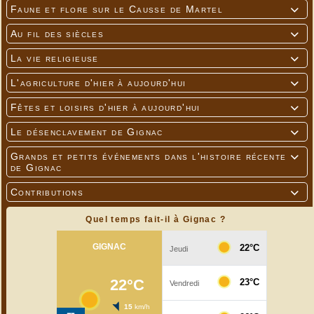
Faune et flore sur le Causse de Martel

Au fil des siècles

La vie religieuse

L'agriculture d'hier à aujourd'hui

Fêtes et loisirs d'hier à aujourd'hui

Le désenclavement de Gignac

Grands et petits événements dans l'histoire récente

de Gignac
Contributions

Quel temps fait-il à Gignac ?