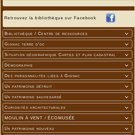
Retrouvez la bibliothèque sur Facebook
Bibliothèque / Centre de ressources

Gignac terre d'oc

Situation géographique Cartes et plan cadastral

Démographie

Des personnalités liées à Gignac

Un patrimoine détruit

Un patrimoine sauvegardé

Curiosités architecturales

MOULIN À VENT / ÉCOMUSÉE

Un patrimoine nouveau
