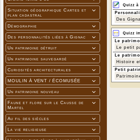
Quizz à
Situation géographique Cartes et

Personnali
plan cadastral
Des Gigna
Démographie

Quizz i
Des personnalités liées à Gignac

Le patrimo
Le petit 
Un patrimoine détruit

Le patrimo
Un patrimoine sauvegardé

Histoire e
Petit patri
Curiosités architecturales

Patrimoin
MOULIN À VENT / ÉCOMUSÉE

Un patrimoine nouveau

Faune et flore sur le Causse de
Photos de C

Martel
Au fil des siècles

La vie religieuse
