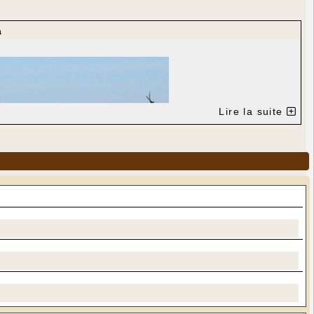
a
Lire la suite
 côté du four à pain)