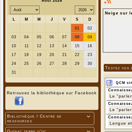
Neige sur 
Testez vos 
QCM si
Connaissez
Retrouvez la bibliothèque sur Facebook
Le "parle
Connaissez
Le "parle
Bibliothèque / Centre de

Connaissez
ressources
Langue et 
Gignac terre d'oc
