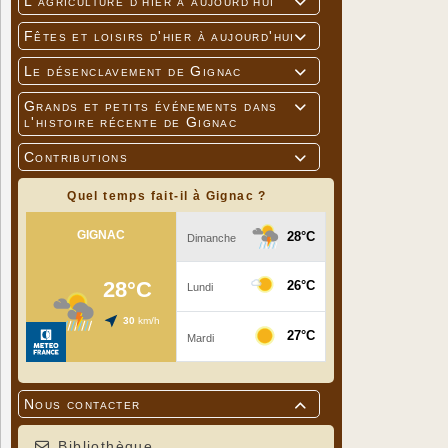
L'agriculture d'hier à aujourd'hui

Fêtes et loisirs d'hier à aujourd'hui

Le désenclavement de Gignac

Grands et petits événements dans

l'histoire récente de Gignac
Contributions

Quel temps fait-il à Gignac ?
Nous contacter

Bibliothèque