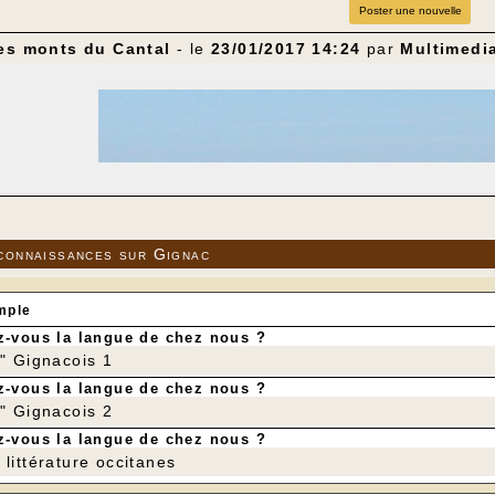
Poster une nouvelle
les monts du Cantal
- le
23/01/2017 14:24
par
Multimedi
connaissances sur Gignac
mple
-vous la langue de chez nous ?
r" Gignacois 1
-vous la langue de chez nous ?
r" Gignacois 2
-vous la langue de chez nous ?
Monts du Cantal vus de Saint-Bonnet (à
littérature occitanes