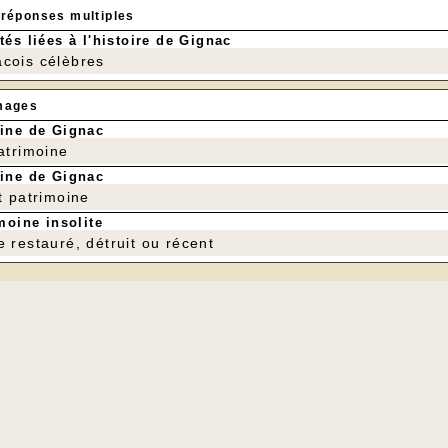
 réponses multiples
tés liées à l'histoire de Gignac
cois célèbres
mages
ine de Gignac
patrimoine
ine de Gignac
t patrimoine
moine insolite
e restauré, détruit ou récent
Monts du Cantal vus des environs 
athy Pluvinage