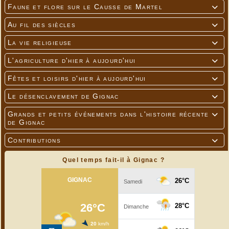
SIGNATURE
Faune et flore sur le Causse de Martel

Au fil des siècles

La vie religieuse

L'agriculture d'hier à aujourd'hui

Fêtes et loisirs d'hier à aujourd'hui

Le désenclavement de Gignac

Grands et petits événements dans l'histoire récente

de Gignac
Contributions

Quel temps fait-il à Gignac ?