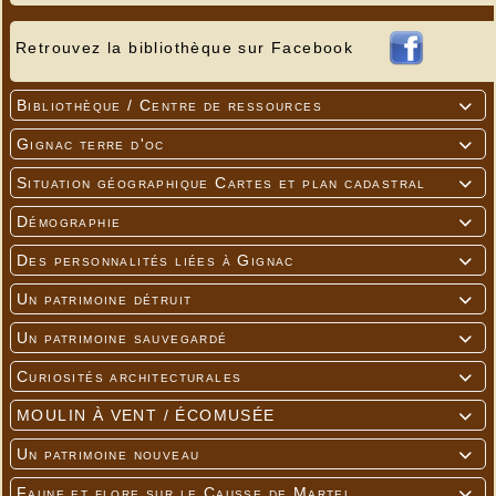
Retrouvez la bibliothèque sur Facebook
Bibliothèque / Centre de ressources

Gignac terre d'oc

Situation géographique Cartes et plan cadastral

Démographie

Des personnalités liées à Gignac

Un patrimoine détruit

Un patrimoine sauvegardé

Curiosités architecturales

MOULIN À VENT / ÉCOMUSÉE

Un patrimoine nouveau

Faune et flore sur le Causse de Martel
