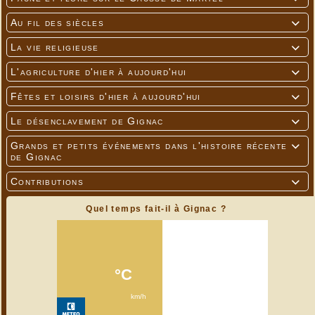
Au fil des siècles

La vie religieuse

L'agriculture d'hier à aujourd'hui

Fêtes et loisirs d'hier à aujourd'hui

Le désenclavement de Gignac

Grands et petits événements dans l'histoire récente

de Gignac
Contributions

Quel temps fait-il à Gignac ?