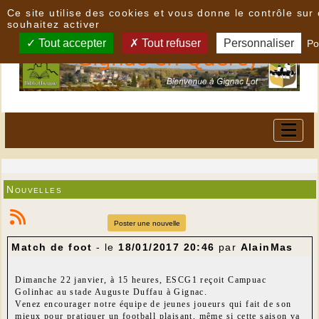
Panneau de gestion des cookies
Ce site utilise des cookies et vous donne le contrôle su
souhaitez activer
Tout accepter
Tout refuser
Personnaliser
Po
Nouvelles
Poster une nouvelle
Match de foot
- le
18/01/2017 20:46
par
AlainMas
Dimanche 22 janvier, à 15 heures, ESCG1 reçoit Campuac
Golinhac au stade Auguste Duffau à Gignac.
Venez encourager notre équipe de jeunes joueurs qui fait de son
mieux pour pratiquer un football plaisant, même si cette saison va