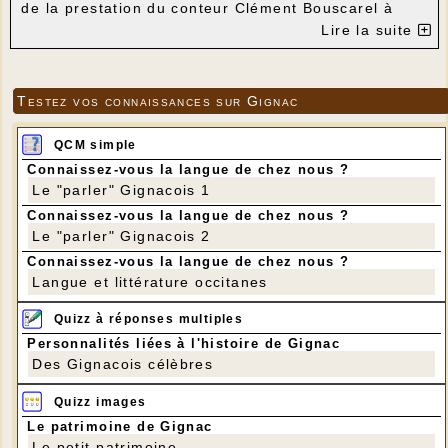
de la prestation du conteur Clément Bouscarel à
partir de 15 heures. Cette animation est ouverte à
Lire la suite
tout public à partir de 14 heures 30.
Le prix de l'entrée pour les personnes qui ne sont
pas au repas : 5 euros
Testez vos connaissances sur Gignac
Venez nombreux pour passer un bon moment de
détente.
QCM simple
Connaissez-vous la langue de chez nous ?
Le "parler" Gignacois 1
Connaissez-vous la langue de chez nous ?
Le "parler" Gignacois 2
Connaissez-vous la langue de chez nous ?
Langue et littérature occitanes
Quizz à réponses multiples
Personnalités liées à l'histoire de Gignac
Des Gignacois célèbres
Quizz images
Le patrimoine de Gignac
Le petit patrimoine