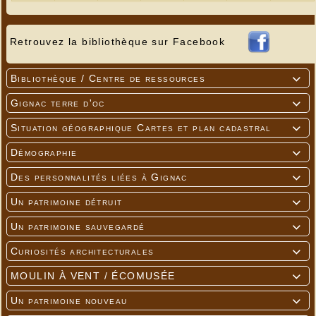
Retrouvez la bibliothèque sur Facebook
Bibliothèque / Centre de ressources

Gignac terre d'oc

Situation géographique Cartes et plan cadastral

Démographie

Des personnalités liées à Gignac

Un patrimoine détruit

Un patrimoine sauvegardé

Curiosités architecturales

MOULIN À VENT / ÉCOMUSÉE

Un patrimoine nouveau
