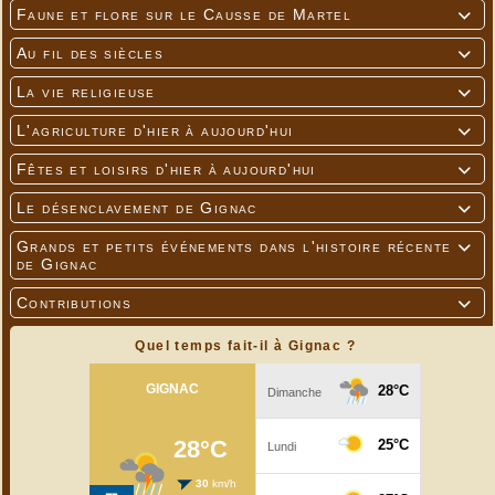
Faune et flore sur le Causse de Martel

Au fil des siècles

La vie religieuse

L'agriculture d'hier à aujourd'hui

Fêtes et loisirs d'hier à aujourd'hui

Le désenclavement de Gignac

Grands et petits événements dans l'histoire récente

de Gignac
Contributions

Quel temps fait-il à Gignac ?