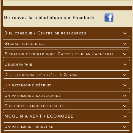
Retrouvez la bibliothèque sur Facebook
Bibliothèque / Centre de ressources

Gignac terre d'oc

Situation géographique Cartes et plan cadastral

Démographie

Des personnalités liées à Gignac

Un patrimoine détruit

Un patrimoine sauvegardé

Curiosités architecturales

MOULIN À VENT / ÉCOMUSÉE

Un patrimoine nouveau
