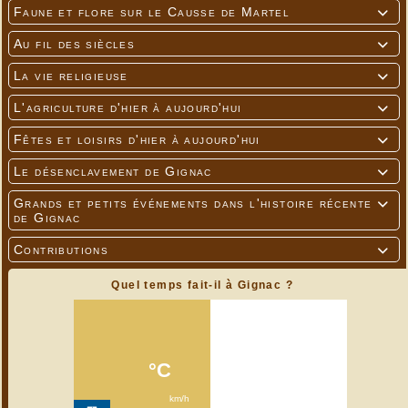
Faune et flore sur le Causse de Martel

Au fil des siècles

La vie religieuse

L'agriculture d'hier à aujourd'hui

Fêtes et loisirs d'hier à aujourd'hui

Le désenclavement de Gignac

Grands et petits événements dans l'histoire récente

de Gignac
Contributions

Quel temps fait-il à Gignac ?