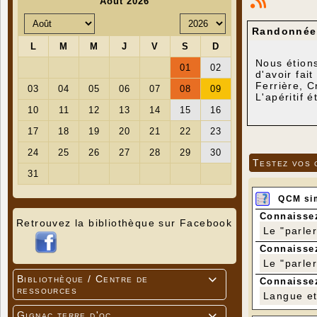
Randonnée 
Nous étions
d'avoir fa
Ferrière, C
L'apéritif 
Testez vos 
QCM si
Connaissez
Retrouvez la bibliothèque sur Facebook
Le "parle
Connaissez
Le "parle
Bibliothèque / Centre de

Connaissez
ressources
Langue et 
Gignac terre d'oc
