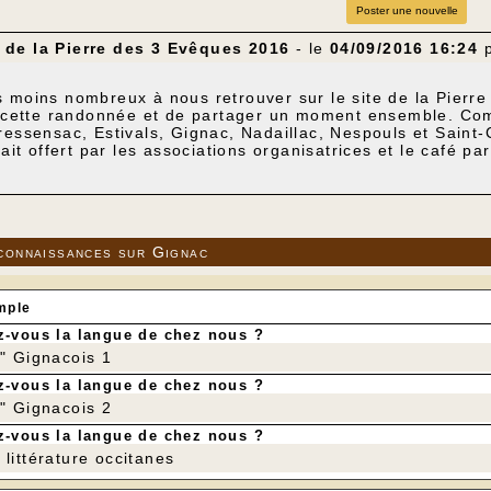
Poster une nouvelle
de la Pierre des 3 Evêques 2016
- le
04/09/2016 16:24
 moins nombreux à nous retrouver sur le site de la Pierre
it cette randonnée et de partager un moment ensemble. Co
ressensac, Estivals, Gignac, Nadaillac, Nespouls et Saint-
était offert par les associations organisatrices et le café p
connaissances sur Gignac
mple
-vous la langue de chez nous ?
r" Gignacois 1
-vous la langue de chez nous ?
r" Gignacois 2
-vous la langue de chez nous ?
littérature occitanes