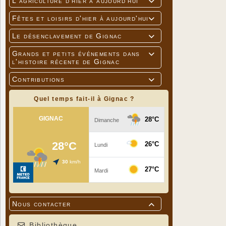
L'agriculture d'hier à aujourd'hui

Fêtes et loisirs d'hier à aujourd'hui

Le désenclavement de Gignac

Grands et petits événements dans

l'histoire récente de Gignac
Contributions

Quel temps fait-il à Gignac ?
Nous contacter

Bibliothèque