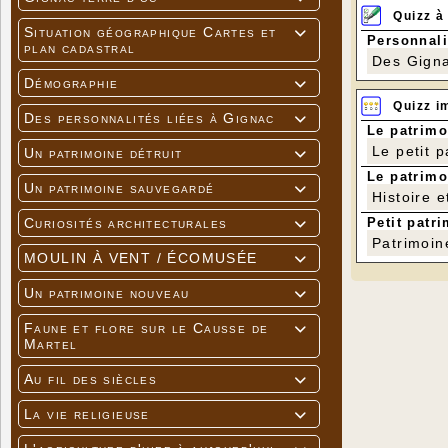
Quizz à
Situation géographique Cartes et

Personnali
plan cadastral
Des Gigna
Démographie

Quizz i
Des personnalités liées à Gignac

Le patrimo
Le petit 
Un patrimoine détruit

Le patrimo
Un patrimoine sauvegardé

Histoire e
Petit patri
Curiosités architecturales

Patrimoin
MOULIN À VENT / ÉCOMUSÉE

Un patrimoine nouveau

Faune et flore sur le Causse de

Martel
Au fil des siècles

La vie religieuse
