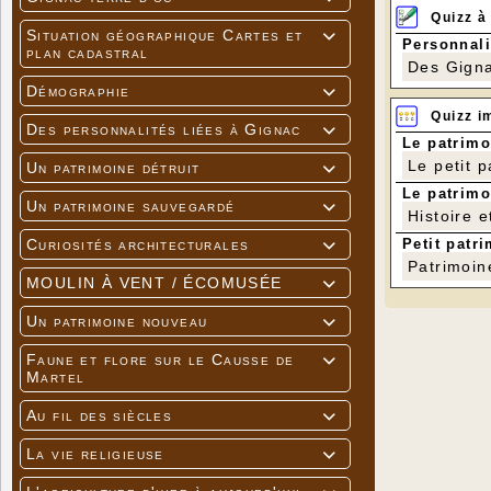
Quizz à
Situation géographique Cartes et

Personnali
plan cadastral
Des Gigna
Démographie

Quizz i
Des personnalités liées à Gignac

Le patrimo
Le petit 
Un patrimoine détruit

Le patrimo
Un patrimoine sauvegardé

Histoire e
Petit patri
Curiosités architecturales

Patrimoin
MOULIN À VENT / ÉCOMUSÉE

Un patrimoine nouveau

Faune et flore sur le Causse de

Martel
Au fil des siècles

La vie religieuse
