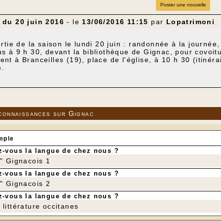
Poster une nouvelle
du 20 juin 2016
- le
13/06/2016 11:15
par
Lopatrimoni
rtie de la saison le lundi 20 juin : randonnée à la journée,
 à 9 h 30, devant la bibliothèque de Gignac, pour covoit
t à Branceilles (19), place de l'église, à 10 h 30 (itinér
).
Branceilles - Curemonte - La Chapelle-aux-Saints - Sourdoi
 15 km
sitif : 300 m
connaissances sur Gignac
mple
-vous la langue de chez nous ?
r" Gignacois 1
-vous la langue de chez nous ?
r" Gignacois 2
-vous la langue de chez nous ?
littérature occitanes