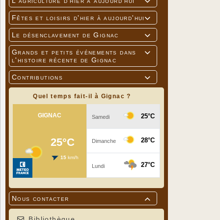
L'agriculture d'hier à aujourd'hui

Fêtes et loisirs d'hier à aujourd'hui

Le désenclavement de Gignac

Grands et petits événements dans

l'histoire récente de Gignac
Contributions

Quel temps fait-il à Gignac ?
Nous contacter

Bibliothèque