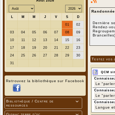
Randonnée 
Dernière so
Rendez-vous
Regroupemen
Branceilles
Parcours : 
Longueur :
Dénivelé po
Testez vos 
QCM si
Connaissez
Retrouvez la bibliothèque sur Facebook
Le "parle
Connaissez
Le "parle
Bibliothèque / Centre de

Connaissez
ressources
Langue et 
Gignac terre d'oc
