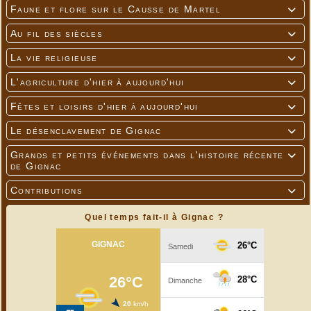
Faune et flore sur le Causse de Martel

Au fil des siècles

La vie religieuse

L'agriculture d'hier à aujourd'hui

Fêtes et loisirs d'hier à aujourd'hui

Le désenclavement de Gignac

Grands et petits événements dans l'histoire récente

de Gignac
Contributions

Quel temps fait-il à Gignac ?