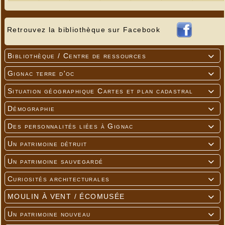
Retrouvez la bibliothèque sur Facebook
Bibliothèque / Centre de ressources

Gignac terre d'oc

Situation géographique Cartes et plan cadastral

Démographie

Des personnalités liées à Gignac

Un patrimoine détruit

Un patrimoine sauvegardé

Curiosités architecturales

MOULIN À VENT / ÉCOMUSÉE

Un patrimoine nouveau
