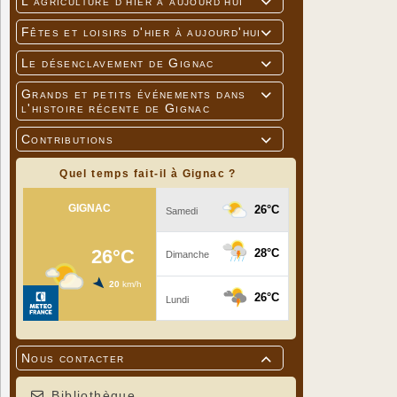
L'agriculture d'hier à aujourd'hui

Fêtes et loisirs d'hier à aujourd'hui

Le désenclavement de Gignac

Grands et petits événements dans

l'histoire récente de Gignac
Contributions

Quel temps fait-il à Gignac ?
Nous contacter

Bibliothèque