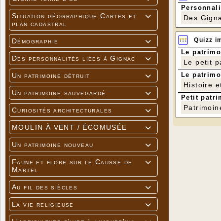
Personnali
Situation géographique Cartes et

Des Gigna
plan cadastral
Quizz i
Démographie

Le patrimo
Des personnalités liées à Gignac

Le petit 
Le patrimo
Un patrimoine détruit

Histoire e
Un patrimoine sauvegardé

Petit patri
Patrimoin
Curiosités architecturales

MOULIN À VENT / ÉCOMUSÉE

Un patrimoine nouveau

Faune et flore sur le Causse de

Martel
Au fil des siècles

La vie religieuse
