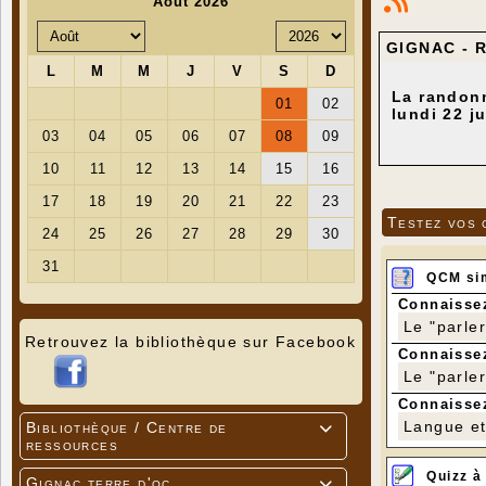
GIGNAC - R
La randonn
lundi 22 ju
Testez vos 
QCM si
Connaissez
Le "parle
Retrouvez la bibliothèque sur Facebook
Connaissez
Le "parle
Connaissez
Langue et 
Bibliothèque / Centre de

ressources
Quizz à
Gignac terre d'oc
