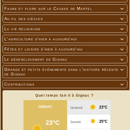
Faune et flore sur le Causse de Martel

Au fil des siècles

La vie religieuse

L'agriculture d'hier à aujourd'hui

Fêtes et loisirs d'hier à aujourd'hui

Le désenclavement de Gignac

Grands et petits événements dans l'histoire récente

de Gignac
Contributions

Quel temps fait-il à Gignac ?