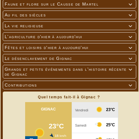
Faune et flore sur le Causse de Martel

Au fil des siècles

La vie religieuse

L'agriculture d'hier à aujourd'hui

Fêtes et loisirs d'hier à aujourd'hui

Le désenclavement de Gignac

Grands et petits événements dans l'histoire récente

de Gignac
Contributions

Quel temps fait-il à Gignac ?