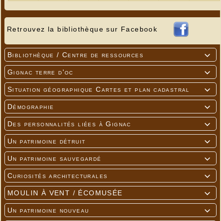
Retrouvez la bibliothèque sur Facebook
Bibliothèque / Centre de ressources

Gignac terre d'oc

Situation géographique Cartes et plan cadastral

Démographie

Des personnalités liées à Gignac

Un patrimoine détruit

Un patrimoine sauvegardé

Curiosités architecturales

MOULIN À VENT / ÉCOMUSÉE

Un patrimoine nouveau
