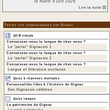
le mardi 9 juin 2026
Lire la suite
dans la bibliothèque de Gignac
animés par Estelle Blanqui, Conseillère
numérique du Lot.
Testez vos connaissances sur Gignac
---
Vous possédez un équipement informatique et
QCM simple
avez des questions sur le numérique ? Venez
avec votre matériel et posez vos questions
Connaissez-vous la langue de chez nous ?
Le "parler" Gignacois 1
Le rendez-vous est individuel et vous venez
avec votre ordinateur portable, votre
Connaissez-vous la langue de chez nous ?
smartphone ou votre tablette.
Le "parler" Gignacois 2
Si vous êtes intéressé-e-s, merci de nous
Connaissez-vous la langue de chez nous ?
répondre en précisant l'heure qui vous
Langue et littérature occitanes
intéresse
Quizz à réponses multiples
9h30/10h30 – 10h30/11h30 – 11h30/12h30 –
14h/15h – 15h/16h – 16h/17h
Personnalités liées à l'histoire de Gignac
Des Gignacois célèbres
Merci de préciser le thème que vous souhaitez
travailler avec Estelle Blanqui, au moment de
Quizz images
l'inscription, afin qu'elle puisse l'étudier en
amont.
Le patrimoine de Gignac
Le petit patrimoine