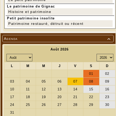
Annette Debrie
jeannotdebrieannette@orange.fr
Le patrimoine de Gignac
06 89 44 72 46
Histoire et patrimoine
Petit patrimoine insolite
Patrimoine restauré, détruit ou récent
Agenda
