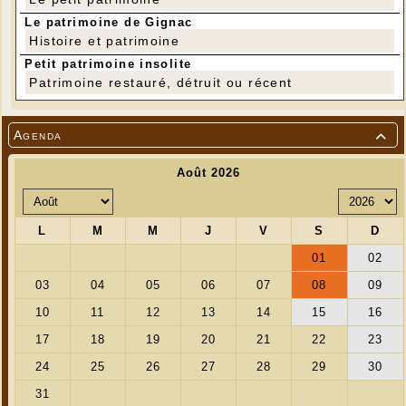
⁃ 11 septembre
Le patrimoine de Gignac
⁃ 16 octobre
Histoire et patrimoine
⁃ 20 novembre
⁃ 18 décembre
Petit patrimoine insolite
À la semaine prochaine, au (grand) plaisir de vous
Patrimoine restauré, détruit ou récent
retrouver 🙂
Anne Marie - Tél : 07 87 40 88 64
Agenda
