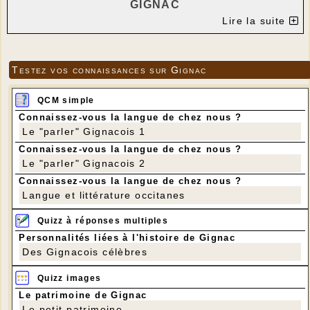
GIGNAC
Lire la suite
" ART FLORAL "
ANIMÉ PAR ANNE-MARIE GUERRIAT
Testez vos connaissances sur Gignac
---
Dernier atelier la semaine prochaine … et puis :
QCM simple
vacances !!
Connaissez-vous la langue de chez nous ?
Nous allons travailler sur une brique de mousse
Le "parler" Gignacois 1
posée à plat : le support peut être un plat
rectangulaire ou un plateau (carré ou rectangulaire,
Connaissez-vous la langue de chez nous ?
voire rond.) Il doit avoir au moins la longueur d’une
Le "parler" Gignacois 2
brique oasis (qui mesure 21 cm de long). Si vous
Connaissez-vous la langue de chez nous ?
avez la moindre question, n’hésitez pas à me
Langue et littérature occitanes
contacter.
La composition sera colorée, privilégiez donc une
Quizz à réponses multiples
couleur neutre pour le support.
Personnalités liées à l'histoire de Gignac
Pas besoin de matériel particulier.
Des Gignacois célèbres
Je croise les doigts pour que la commande soit
complète !
Quizz images
Merci de vous inscrire avant dimanche 07 juin ️
Et pour finir, voici les dates pour les cours de
Le patrimoine de Gignac
septembre à décembre :
Le petit patrimoine