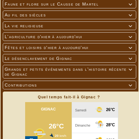
Faune et flore sur le Causse de Martel

Au fil des siècles

La vie religieuse

L'agriculture d'hier à aujourd'hui

Fêtes et loisirs d'hier à aujourd'hui

Le désenclavement de Gignac

Grands et petits événements dans l'histoire récente

de Gignac
Contributions

Quel temps fait-il à Gignac ?