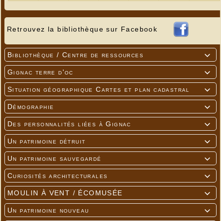
Retrouvez la bibliothèque sur Facebook
Bibliothèque / Centre de ressources

Gignac terre d'oc

Situation géographique Cartes et plan cadastral

Démographie

Des personnalités liées à Gignac

Un patrimoine détruit

Un patrimoine sauvegardé

Curiosités architecturales

MOULIN À VENT / ÉCOMUSÉE

Un patrimoine nouveau
