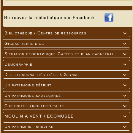
Retrouvez la bibliothèque sur Facebook
Bibliothèque / Centre de ressources

Gignac terre d'oc

Situation géographique Cartes et plan cadastral

Démographie

Des personnalités liées à Gignac

Un patrimoine détruit

Un patrimoine sauvegardé

Curiosités architecturales

MOULIN À VENT / ÉCOMUSÉE

Un patrimoine nouveau
