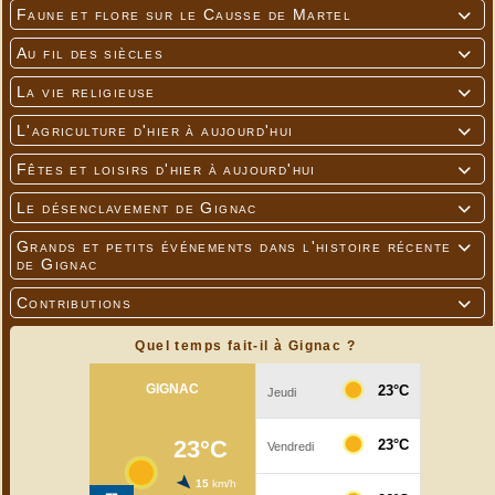
---
Faune et flore sur le Causse de Martel

Au fil des siècles

La vie religieuse

L'agriculture d'hier à aujourd'hui

Fêtes et loisirs d'hier à aujourd'hui

Le désenclavement de Gignac

Grands et petits événements dans l'histoire récente

de Gignac
Contributions

Quel temps fait-il à Gignac ?