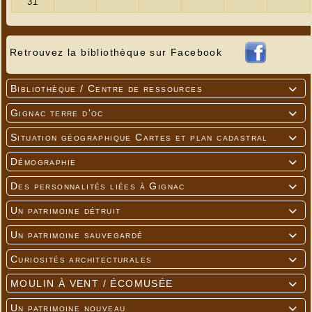
avec modération).
Les réservations sont à faire avant le 30 mai au
Retrouvez la bibliothèque sur Facebook
06 70 42 59 27, au 06 72 01 60 96 ou sur cette
adresse mail : jeaninehironde@orange.fr
Bibliothèque / Centre de ressources

Vous pouvez venir déguisé pour partager ce
Gignac terre d'oc

moment qui s'annonce très convivial.
Situation géographique Cartes et plan cadastral

Démographie

Des personnalités liées à Gignac

Un patrimoine détruit

Un patrimoine sauvegardé

Curiosités architecturales

MOULIN À VENT / ÉCOMUSÉE

Un patrimoine nouveau
