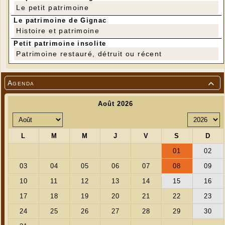
Le petit patrimoine
Le patrimoine de Gignac
Histoire et patrimoine
Petit patrimoine insolite
---
Patrimoine restauré, détruit ou récent
L’association des Racines de Reyrevignes
propose chaque année un repas à thème afin
Agenda

de déguster des mets et vins typiques d’une
région ou d’un pays.
Cette année, samedi 6 juin, à 12 h 30, ce sera
un déjeuner alsacien qui sera à déguster à la
salle polyvalente de Lachapelle Auzac.
Pour 25 € comprenant 1 ticket pour une
tombola, le menu sera composé d’un apéritif
bretzel, suivi de flamenkuche, d’une
choucroute, de fromage munster, d’une tarte
alsacienne, d’un café, le tout accompagné de
vins et de bières alsaciennes (à consommer