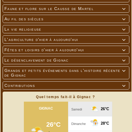
Faune et flore sur le Causse de Martel

Au fil des siècles

La vie religieuse

L'agriculture d'hier à aujourd'hui

Fêtes et loisirs d'hier à aujourd'hui

Le désenclavement de Gignac

Grands et petits événements dans l'histoire récente

de Gignac
Contributions

Quel temps fait-il à Gignac ?