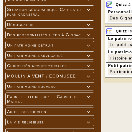
Quizz à
Situation géographique Cartes et

Personnali
plan cadastral
Des Gigna
Démographie

Quizz i
Des personnalités liées à Gignac

Le patrimo
Le petit 
Un patrimoine détruit

Le patrimo
Un patrimoine sauvegardé

Histoire e
Petit patri
Curiosités architecturales

Patrimoin
MOULIN À VENT / ÉCOMUSÉE

Un patrimoine nouveau

Faune et flore sur le Causse de

Martel
Au fil des siècles

La vie religieuse
