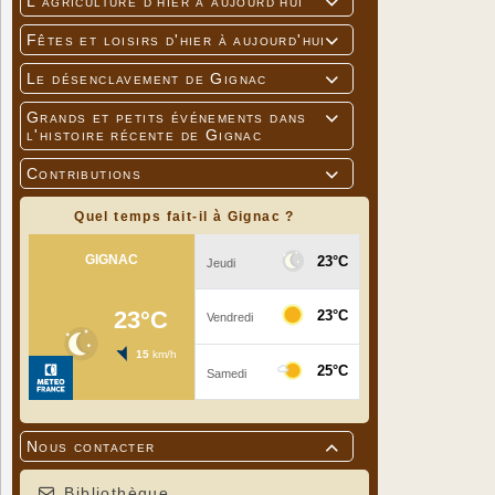
L'agriculture d'hier à aujourd'hui

Fêtes et loisirs d'hier à aujourd'hui

Le désenclavement de Gignac

Grands et petits événements dans

l'histoire récente de Gignac
Contributions

Quel temps fait-il à Gignac ?
Nous contacter

Bibliothèque