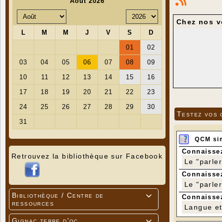
Chez nos v
Testez vos 
QCM si
Connaissez
Retrouvez la bibliothèque sur Facebook
Le "parle
Connaissez
Le "parle
Bibliothèque / Centre de

Connaissez
ressources
Langue et 
Gignac terre d'oc
