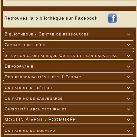
Retrouvez la bibliothèque sur Facebook
Bibliothèque / Centre de ressources

Gignac terre d'oc

Situation géographique Cartes et plan cadastral

Démographie

Des personnalités liées à Gignac

Un patrimoine détruit

Un patrimoine sauvegardé

Curiosités architecturales

MOULIN À VENT / ÉCOMUSÉE

Un patrimoine nouveau
