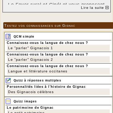
Le Foyer rural et CinéLot vous proposent
Lire la suite
la projection du film
"
LE GATEAU DU
Testez vos connaissances sur Gignac
PRESIDENT
"
QCM simple
de Hasan Hadi
Connaissez-vous la langue de chez nous ?
Le "parler" Gignacois 1
avec
Baneen Ahmad Nayyef
Sajad Mohamad
,
Connaissez-vous la langue de chez nous ?
Qasem
Waheed Thabet Khreibat
,
Le "parler" Gignacois 2
Connaissez-vous la langue de chez nous ?
------------------------------------
Langue et littérature occitanes
Quizz à réponses multiples
Personnalités liées à l'histoire de Gignac
Des Gignacois célèbres
Quizz images
Le patrimoine de Gignac
Le petit patrimoine