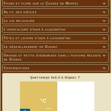
Faune et flore sur le Causse de Martel

Au fil des siècles

La vie religieuse

L'agriculture d'hier à aujourd'hui

Fêtes et loisirs d'hier à aujourd'hui

Le désenclavement de Gignac

Grands et petits événements dans l'histoire récente

de Gignac
Contributions

Quel temps fait-il à Gignac ?