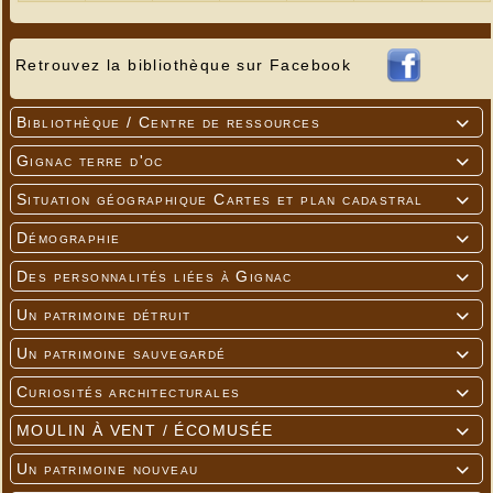
Entrée adulte : 6€
Entrée jeunes (- de 25 ans) : 3€
Retrouvez la bibliothèque sur Facebook
Titulaire de la carte de soutien : 4€
(toutes les
infos sur la carte de soutien à CinéLot )
Pass Culture (sous conditions d'éligibilité) : 6
Bibliothèque / Centre de ressources

places pour 18€
Gignac terre d'oc

Situation géographique Cartes et plan cadastral

Démographie

Des personnalités liées à Gignac

Un patrimoine détruit

Un patrimoine sauvegardé

Curiosités architecturales

MOULIN À VENT / ÉCOMUSÉE

Un patrimoine nouveau
