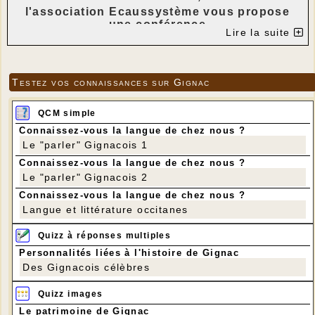
l'association Ecaussystème vous propose
une conférence
Lire la suite
le vendredi 29 mai à 20h 30 à Gignac.
« L' Iran, de Cyrus le Grand à Mahsa Jîna
Amini, 2600 ans d'Histoire ».
Testez vos connaissances sur Gignac
---
La culture de la Perse, ( l'Iran actuel), a exercé
QCM simple
dans l' Antiquité une influence puissante dans
Connaissez-vous la langue de chez nous ?
tout le Proche-Orient, le bassin de la
Le "parler" Gignacois 1
Méditerranée et bien au-delà.
Connaissez-vous la langue de chez nous ?
Les Perses des empires Achéménides et
Le "parler" Gignacois 2
Sassanides ont introduit des concepts
nouveaux dans des innovations et des
Connaissez-vous la langue de chez nous ?
inventions considérées comme allant de soi
Langue et littérature occitanes
aujourd'hui.
Quizz à réponses multiples
Les premiers systèmes de réfrigération et d'air
conditionné, le moulin à vent sont issus de la
Personnalités liées à l'histoire de Gignac
civilisation Perse .
Des Gignacois célèbres
La littérature et la poésie Perse sont restées
Quizz images
célèbres .
Le patrimoine de Gignac