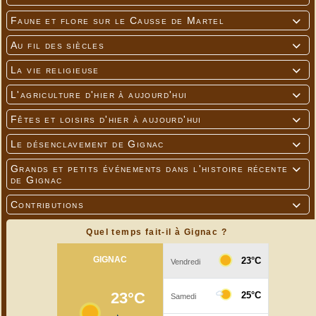
---
Faune et flore sur le Causse de Martel

Au fil des siècles

La vie religieuse

L'agriculture d'hier à aujourd'hui

Fêtes et loisirs d'hier à aujourd'hui

Le désenclavement de Gignac

Grands et petits événements dans l'histoire récente

de Gignac
---
Contributions

Quel temps fait-il à Gignac ?