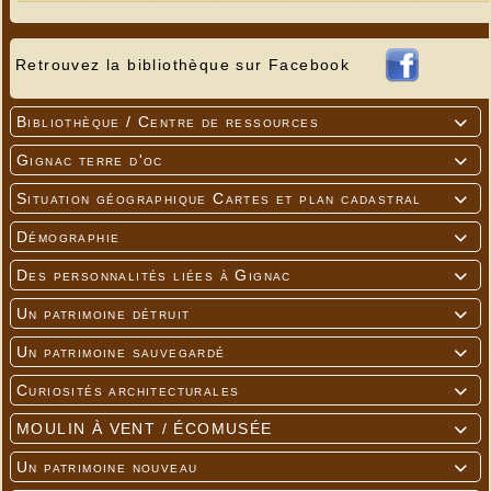
Retrouvez la bibliothèque sur Facebook
Bibliothèque / Centre de ressources

Gignac terre d'oc

Situation géographique Cartes et plan cadastral

Démographie

Des personnalités liées à Gignac

Un patrimoine détruit

Un patrimoine sauvegardé

Curiosités architecturales

MOULIN À VENT / ÉCOMUSÉE

Un patrimoine nouveau
