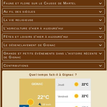
Faune et flore sur le Causse de Martel

Au fil des siècles

La vie religieuse

L'agriculture d'hier à aujourd'hui

Fêtes et loisirs d'hier à aujourd'hui

Le désenclavement de Gignac

Grands et petits événements dans l'histoire récente

de Gignac
Contributions

Quel temps fait-il à Gignac ?