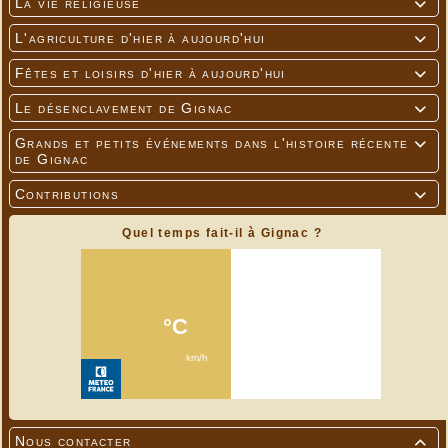
La vie religieuse

L'agriculture d'hier à aujourd'hui

Fêtes et loisirs d'hier à aujourd'hui

Le désenclavement de Gignac

Grands et petits événements dans l'histoire récente

de Gignac
Contributions

Quel temps fait-il à Gignac ?
Nous contacter
