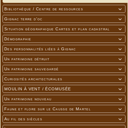
Bibliothèque / Centre de ressources

Gignac terre d'oc

Situation géographique Cartes et plan cadastral

Démographie

Des personnalités liées à Gignac

Un patrimoine détruit

Un patrimoine sauvegardé

Curiosités architecturales

MOULIN À VENT / ÉCOMUSÉE

Un patrimoine nouveau

Faune et flore sur le Causse de Martel

Au fil des siècles
