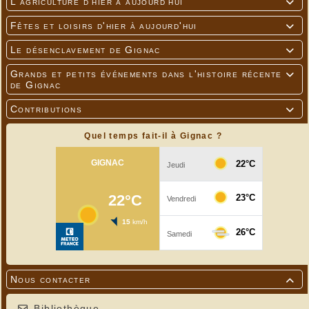
L'agriculture d'hier à aujourd'hui

Fêtes et loisirs d'hier à aujourd'hui

Le désenclavement de Gignac

Grands et petits événements dans l'histoire récente

de Gignac
Contributions

Quel temps fait-il à Gignac ?
Nous contacter

Bibliothèque