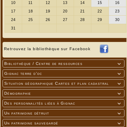
Retrouvez la bibliothèque sur Facebook
Bibliothèque / Centre de ressources

Gignac terre d'oc

Situation géographique Cartes et plan cadastral

Démographie

Des personnalités liées à Gignac

Un patrimoine détruit

Un patrimoine sauvegardé
