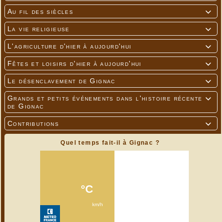
Au fil des siècles

La vie religieuse

L'agriculture d'hier à aujourd'hui

Fêtes et loisirs d'hier à aujourd'hui

Le désenclavement de Gignac

Grands et petits événements dans l'histoire récente

de Gignac
Contributions

Quel temps fait-il à Gignac ?