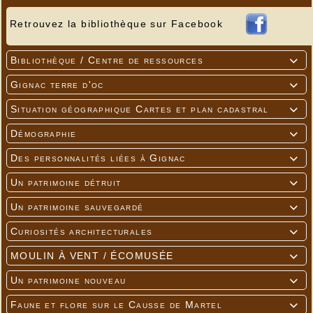
Retrouvez la bibliothèque sur Facebook
Bibliothèque / Centre de ressources

Gignac terre d'oc

Situation géographique Cartes et plan cadastral

Démographie

Des personnalités liées à Gignac

Un patrimoine détruit

Un patrimoine sauvegardé

Curiosités architecturales

MOULIN À VENT / ÉCOMUSÉE

Un patrimoine nouveau

Faune et flore sur le Causse de Martel
