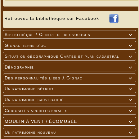
Après une montée bien silencieuse (!!!), vue sur
Brive bien méritée
Retrouvez la bibliothèque sur Facebook
Bibliothèque / Centre de ressources

Gignac terre d'oc

Situation géographique Cartes et plan cadastral

Démographie

Des personnalités liées à Gignac

Un patrimoine détruit

Un patrimoine sauvegardé

Curiosités architecturales

MOULIN À VENT / ÉCOMUSÉE

Un patrimoine nouveau
