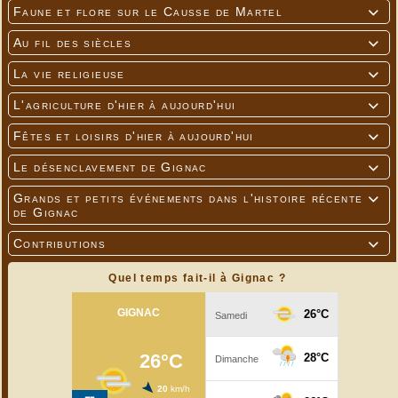
Faune et flore sur le Causse de Martel

Au fil des siècles

Un bouquet pour la récompense
La vie religieuse

L'agriculture d'hier à aujourd'hui

Fêtes et loisirs d'hier à aujourd'hui

Le désenclavement de Gignac

Grands et petits événements dans l'histoire récente

de Gignac
Contributions

Quel temps fait-il à Gignac ?
Vue sur l'ouest de Brive