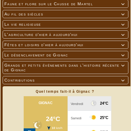
Faune et flore sur le Causse de Martel

Au fil des siècles

La vie religieuse

L'agriculture d'hier à aujourd'hui

Fêtes et loisirs d'hier à aujourd'hui

Le désenclavement de Gignac

Grands et petits événements dans l'histoire récente

de Gignac
Contributions

Quel temps fait-il à Gignac ?