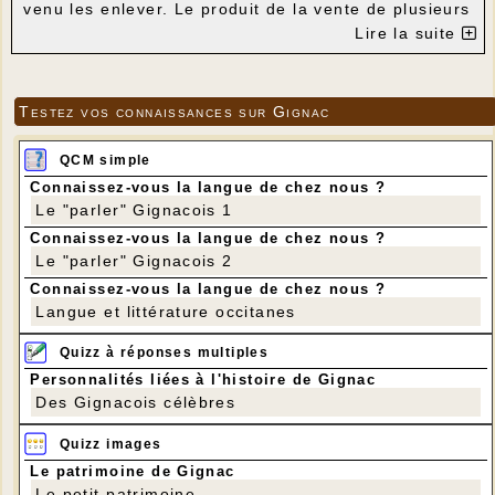
venu les enlever. Le produit de la vente de plusieurs
tonnes de ferrailles a été reversé à l'Association
Lire la suite
des Parents d'Elèves.
Un court métrage de 6 minutes, tourné par Philippe
Darnault pour le Foyer Rural, a été projeté sur les
écrans du Lot avec CinéLot, sous le titre "Derniers
Testez vos connaissances sur Gignac
Mètres".
Vous pouvez le visionner en cliquant sur ce lien.
QCM simple
Connaissez-vous la langue de chez nous ?
Le "parler" Gignacois 1
Connaissez-vous la langue de chez nous ?
Le "parler" Gignacois 2
Connaissez-vous la langue de chez nous ?
Langue et littérature occitanes
Quizz à réponses multiples
Personnalités liées à l'histoire de Gignac
Des Gignacois célèbres
Quizz images
Le patrimoine de Gignac
Le petit patrimoine