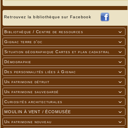
Retrouvez la bibliothèque sur Facebook
Bibliothèque / Centre de ressources

Gignac terre d'oc

Situation géographique Cartes et plan cadastral

Démographie

Des personnalités liées à Gignac

Un patrimoine détruit

Un patrimoine sauvegardé

Curiosités architecturales

MOULIN À VENT / ÉCOMUSÉE

Un patrimoine nouveau
