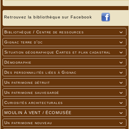
Retrouvez la bibliothèque sur Facebook
Bibliothèque / Centre de ressources

Gignac terre d'oc

Situation géographique Cartes et plan cadastral

Démographie

Des personnalités liées à Gignac

Un patrimoine détruit

Un patrimoine sauvegardé

Curiosités architecturales

MOULIN À VENT / ÉCOMUSÉE

Un patrimoine nouveau
