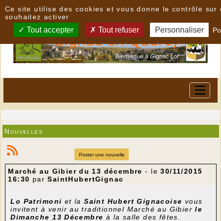
Panneau de gestion des cookies
Ce site utilise des cookies et vous donne le contrôle su
souhaitez activer
Tout accepter
Tout refuser
Personnaliser
Po
Nouvelles
Poster une nouvelle
Marché au Gibier du 13 décembre
- le
30/11/2015
16:30
par
SaintHubertGignac
Lo Patrimoni
et la
Saint Hubert Gignacoise
vous
invitent à venir au traditionnel Marché au Gibier
le
Dimanche 13 Décembre
à la salle des fêtes.