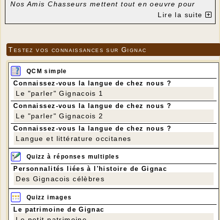
Nos Amis Chasseurs mettent tout en oeuvre pour
que nous ayons un étal fourni et varié, afin de
Lire la suite
combler toutes vos envies pour vos fêtes de fin
d'année.
La Saint Hubert Gignacoise
Testez vos connaissances sur Gignac
QCM simple
Connaissez-vous la langue de chez nous ?
Le "parler" Gignacois 1
Connaissez-vous la langue de chez nous ?
Le "parler" Gignacois 2
Connaissez-vous la langue de chez nous ?
Langue et littérature occitanes
Quizz à réponses multiples
Personnalités liées à l'histoire de Gignac
Des Gignacois célèbres
Quizz images
Le patrimoine de Gignac
Le petit patrimoine