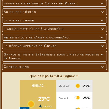
Faune et flore sur le Causse de Martel

Au fil des siècles

La vie religieuse

L'agriculture d'hier à aujourd'hui

Fêtes et loisirs d'hier à aujourd'hui

Le désenclavement de Gignac

Grands et petits événements dans l'histoire récente

de Gignac
Contributions

Quel temps fait-il à Gignac ?