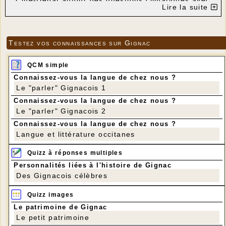
Ciné-Débat autour des questions climatiques avec
Lire la suite
projection du film
"Une
planète, une civilisation" de Gaël Derive.
"La rencontre de 6 hommes et femmes au sein des
6 principaux climats de la planète (équatorial, semi-
Testez vos connaissances sur Gignac
aride, montagne, mousson, océanique, polaire).
Quel lien existe-t-il véritablement entre les hommes
et le climat ? Quel changement attend notre
QCM simple
civilisation dans le cadre du dérèglement climatique
Connaissez-vous la langue de chez nous ?
global qui s'installe aujourd'hui rapidement ? Un film
à hauteur d'homme" (www.gaelderive.fr)
Le "parler" Gignacois 1
Entrée libre
Connaissez-vous la langue de chez nous ?
Le "parler" Gignacois 2
Connaissez-vous la langue de chez nous ?
Langue et littérature occitanes
Quizz à réponses multiples
Personnalités liées à l'histoire de Gignac
Des Gignacois célèbres
Quizz images
Le patrimoine de Gignac
Le petit patrimoine