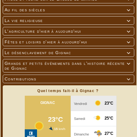
Au fil des siècles

La vie religieuse

L'agriculture d'hier à aujourd'hui

Fêtes et loisirs d'hier à aujourd'hui

Le désenclavement de Gignac

Grands et petits événements dans l'histoire récente

de Gignac
Contributions

Quel temps fait-il à Gignac ?