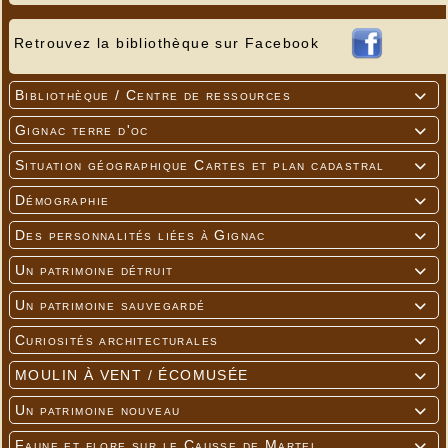
Retrouvez la bibliothèque sur Facebook
Bibliothèque / Centre de ressources

Gignac terre d'oc

Situation géographique Cartes et plan cadastral

Démographie

Des personnalités liées à Gignac

Un patrimoine détruit

Un patrimoine sauvegardé

Curiosités architecturales

MOULIN À VENT / ÉCOMUSÉE

Un patrimoine nouveau

Faune et flore sur le Causse de Martel
