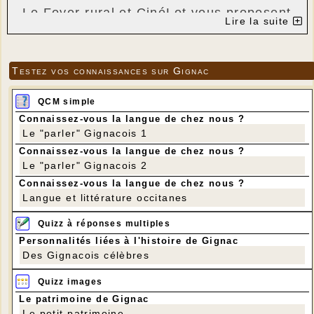
Le Foyer rural et CinéLot vous proposent
Lire la suite
la projection du film
"
L'AFFAIRE
Testez vos connaissances sur Gignac
BOJARSKI
"
QCM simple
de Jean-Paul Salomé
Connaissez-vous la langue de chez nous ?
Le "parler" Gignacois 1
avec Reda Kateb
- Sara Giraudeau
- Bastien
Connaissez-vous la langue de chez nous ?
Bouillon
Le "parler" Gignacois 2
Connaissez-vous la langue de chez nous ?
---
Langue et littérature occitanes
Quizz à réponses multiples
Personnalités liées à l'histoire de Gignac
Des Gignacois célèbres
Quizz images
Le patrimoine de Gignac
Le petit patrimoine