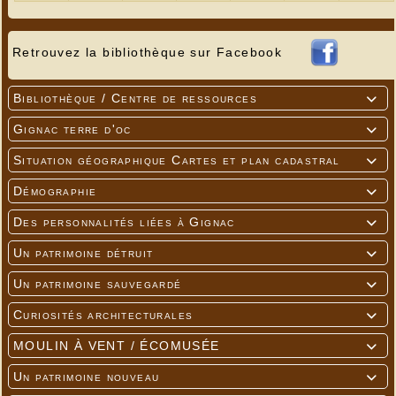
T
arifs :
Entrée adulte : 6€
Retrouvez la bibliothèque sur Facebook
Entrée jeunes (- de 25 ans) : 3€
Titulaire de la carte de soutien : 4€
(toutes les
Bibliothèque / Centre de ressources
infos sur la carte de soutien à CinéLot )

Pass Culture (sous conditions d'éligibilité) : 6
Gignac terre d'oc

places pour 18€
Situation géographique Cartes et plan cadastral

Démographie

Des personnalités liées à Gignac

Un patrimoine détruit

Un patrimoine sauvegardé

Curiosités architecturales

MOULIN À VENT / ÉCOMUSÉE

Un patrimoine nouveau
