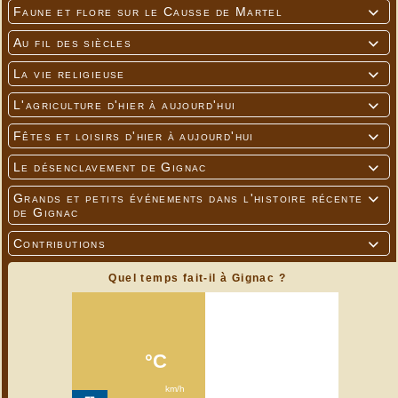
Faune et flore sur le Causse de Martel

Au fil des siècles

La vie religieuse

L'agriculture d'hier à aujourd'hui

Fêtes et loisirs d'hier à aujourd'hui

Le désenclavement de Gignac

Grands et petits événements dans l'histoire récente

de Gignac
Contributions

Quel temps fait-il à Gignac ?