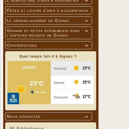
L'agriculture d'hier à aujourd'hui

Fêtes et loisirs d'hier à aujourd'hui

Le désenclavement de Gignac

Grands et petits événements dans

Photo : Jea
l'histoire récente de Gignac
Contributions

Quel temps fait-il à Gignac ?
Nous contacter

Bibliothèque