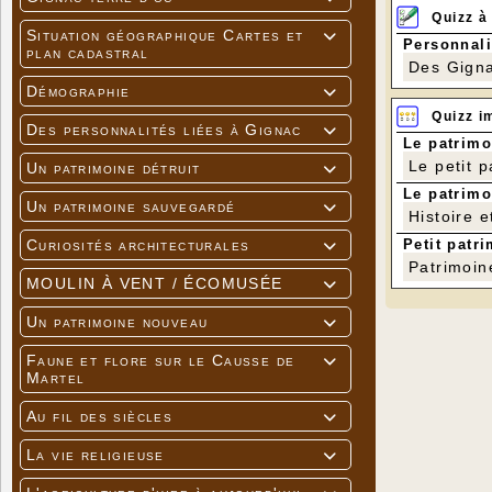
Quizz à
Situation géographique Cartes et

Personnali
plan cadastral
Des Gigna
Démographie

Quizz i
Des personnalités liées à Gignac

Le patrimo
Le petit 
Un patrimoine détruit

Le patrimo
Un patrimoine sauvegardé

Histoire e
Petit patri
Curiosités architecturales

Patrimoin
MOULIN À VENT / ÉCOMUSÉE

Un patrimoine nouveau

Faune et flore sur le Causse de

Martel
Au fil des siècles

La vie religieuse
