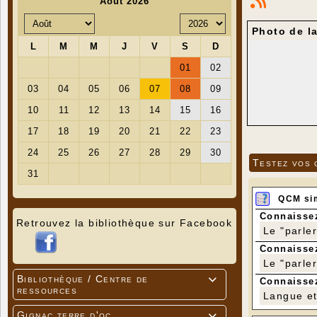
Photo de la
Testez vos 
QCM si
Connaissez
Retrouvez la bibliothèque sur Facebook
Le "parle
Connaissez
Le "parle
Bibliothèque / Centre de

Connaissez
ressources
Langue et 
Gignac terre d'oc
