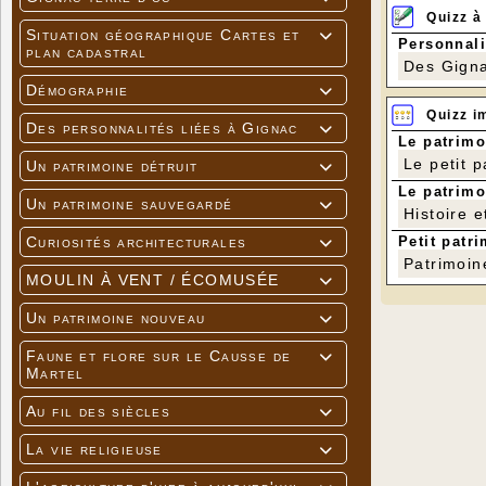
Quizz à
Situation géographique Cartes et

Personnali
plan cadastral
Des Gigna
Démographie

Quizz i
Des personnalités liées à Gignac

Le patrimo
Le petit 
Un patrimoine détruit

Le patrimo
Un patrimoine sauvegardé

Histoire e
Petit patri
Curiosités architecturales

Patrimoin
MOULIN À VENT / ÉCOMUSÉE

Un patrimoine nouveau

Faune et flore sur le Causse de

Martel
Au fil des siècles

La vie religieuse
