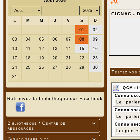
GIGNAC - 
Testez vos 
QCM si
Connaissez
Retrouvez la bibliothèque sur Facebook
Le "parle
Connaissez
Le "parle
Bibliothèque / Centre de

Connaissez
ressources
Langue et 
Gignac terre d'oc
