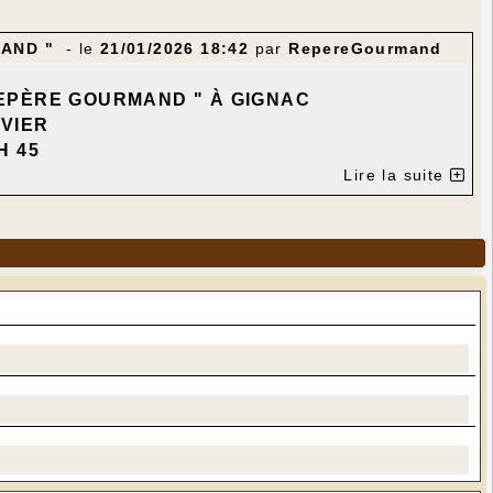
MAND "
- le
21/01/2026 18:42
par
RepereGourmand
REPÈRE GOURMAND " À GIGNAC
NVIER
H 45
Lire la suite
légance de la truffe.
, nous avons hâte de vous retrouver.