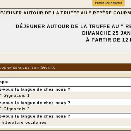
Poster une nouvelle
DÉJEUNER AUTOUR DE LA TRUFFE AU " REPÈRE GOUR
DÉJEUNER AUTOUR DE LA TRUFFE AU " 
DIMANCHE 25 JA
À PARTIR DE 12 
---
Après la pause annuelle, place à l’é
En espérant que l’année ait bien commencé pour vous
connaissances sur Gignac
---
mple
-vous la langue de chez nous ?
r" Gignacois 1
-vous la langue de chez nous ?
r" Gignacois 2
-vous la langue de chez nous ?
littérature occitanes