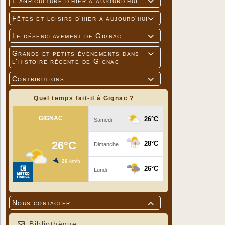
L'agriculture d'hier à aujourd'hui

Fêtes et loisirs d'hier à aujourd'hui

Le désenclavement de Gignac

Grands et petits événements dans

l'histoire récente de Gignac
Contributions

Quel temps fait-il à Gignac ?
Nous contacter

Bibliothèque